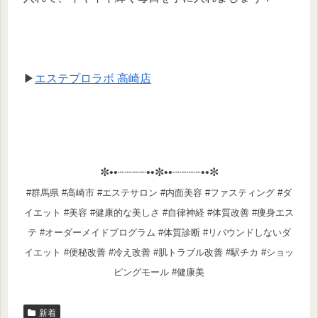
▶
エステプロラボ 高崎店
✼••┈┈┈┈••✼••┈┈┈┈••✼
#群馬県 #高崎市 #エステサロン #内面美容 #ファスティング #ダ
イエット #美容 #健康的な美しさ #自律神経 #体質改善 #痩身エス
テ #オーダーメイドプログラム #体質診断 #リバウンドしないダ
イエット #便秘改善 #冷え改善 #肌トラブル改善 #駅チカ #ショッ
ピングモール #健康美
新着