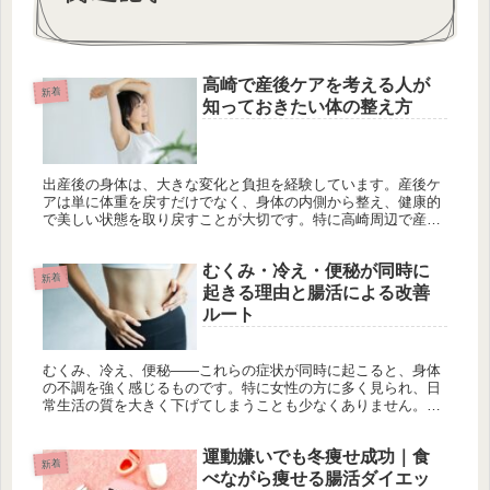
高崎で産後ケアを考える人が
新着
知っておきたい体の整え方
出産後の身体は、大きな変化と負担を経験しています。産後ケ
アは単に体重を戻すだけでなく、身体の内側から整え、健康的
で美しい状態を取り戻すことが大切です。特に高崎周辺で産後
ケアを考えている方に向けて、身体の整え方について詳しくご
紹介します。食事...
むくみ・冷え・便秘が同時に
新着
起きる理由と腸活による改善
ルート
むくみ、冷え、便秘――これらの症状が同時に起こると、身体
の不調を強く感じるものです。特に女性の方に多く見られ、日
常生活の質を大きく下げてしまうことも少なくありません。こ
れらのトラブルは単なる個別の問題ではなく、身体の内部環
境、特に腸内環境や...
運動嫌いでも冬痩せ成功｜食
新着
べながら痩せる腸活ダイエッ