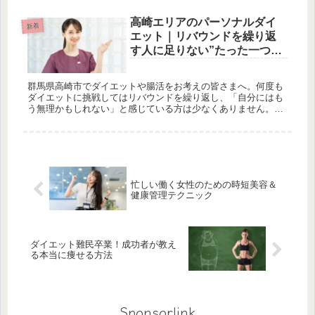
ではなく、適切な栄養バランスを意識することで、無理なく健
康的なダイエット...
高崎エリアのパーソナルダイ
新着
エット｜リバウンドを繰り返
す人に足りない”たった一つの
こと”
群馬県高崎市でダイエットや腸活をお考えの皆さまへ。何度も
ダイエットに挑戦してはリバウンドを繰り返し、「自分にはも
う無理かもしれない」と感じている方は少なくありません。そ
んなダイエット難民ともいえる方々に、ぜひ知っていただきた
い「たった一つの...
忙しい働く女性のための時短美容＆
健康管理テクニック
ダイエット難民卒業！成功者が教え
る本当に痩せる方法
Sponsorlink