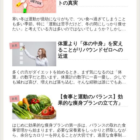
トの真実
寒い冬は運動が億劫になりがちで、つい食べ過ぎてしまうこと
も多い季節。特に「運動は苦手だけど、冬の間にしっかり痩せ
たい」と考えている方は多いのではないでしょうか？しかし、
「食べるのを我慢しないと痩せられない」という認識も根強
く、ダイエットに挫...
体重より「体の中身」を変え
新着
ることがリバウンドゼロへの
近道
多くの方がダイエットを始めるとき、まず気になるのは「体
重」の数字だと思います。体重計の数字に一喜一憂し、少しで
も減れば喜び、増えれば落ち込む。そんな経験は誰にでもある
のではないでしょうか。しかし、体重だけを追いかけている
と、リバウンドを繰り...
【食事と運動のバランス】効
新着
果的な痩身プランの立て方」
はじめに効果的な痩身プランの第一歩は、バランスの取れた食
事管理から始まります。必要な栄養素をしっかりと摂取しなが
ら、余分なカロリーを抑えることが大切です。過度な食事制限