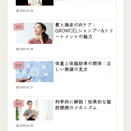
2025.01.29
髪と頭皮のWケア：
新着
GROWCELシャンプー&トリ
ートメントの魅力
2025.01.28
体重と体脂肪率の関係：正
新着
しい数値の見方
2025.01.27
科学的に解説！効果的な脂
新着
肪燃焼のメカニズム
2025.01.26