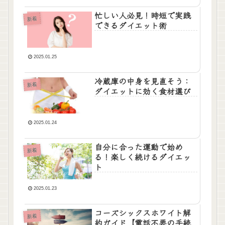
忙しい人必見！時短で実践
新着
できるダイエット術
2025.01.25
冷蔵庫の中身を見直そう：
新着
ダイエットに効く食材選び
2025.01.24
自分に合った運動で始め
新着
る！楽しく続けるダイエッ
ト
2025.01.23
コーズシックスホワイト解
新着
約ガイド【電話不要の手続