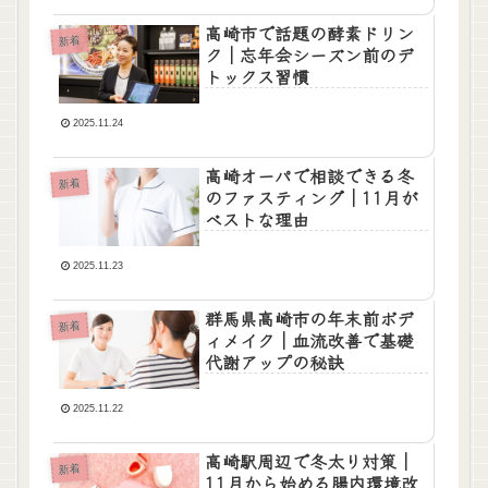
高崎市で話題の酵素ドリン
新着
ク｜忘年会シーズン前のデ
トックス習慣
2025.11.24
高崎オーパで相談できる冬
新着
のファスティング｜11月が
ベストな理由
2025.11.23
群馬県高崎市の年末前ボデ
新着
ィメイク｜血流改善で基礎
代謝アップの秘訣
2025.11.22
高崎駅周辺で冬太り対策｜
新着
11月から始める腸内環境改