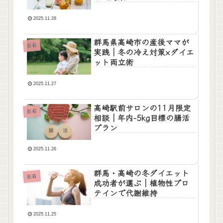
2025.11.28
群馬県高崎市の産後ママが
新着
実践｜冬の冷え対策×ダイエ
ット両立術
2025.11.27
高崎駅前サロンの11月限定
新着
相談｜年内-5kg目標の腸活
プラン
2025.11.26
群馬・高崎の冬ダイエット
新着
成功者が選ぶ｜植物性プロ
テインで代謝維持
2025.11.25