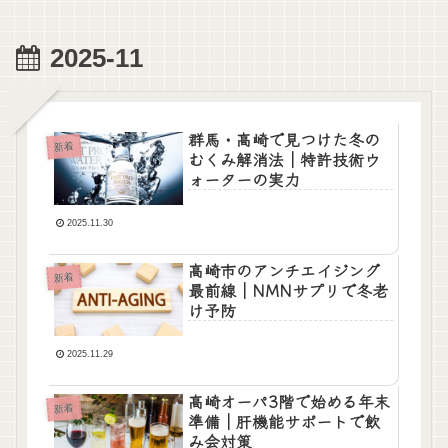
2025-11
群馬・高崎で見つけた冬の
新着
むくみ解消法｜特許技術ウ
ォーターの実力
2025.11.30
高崎市のアンチエイジング
新着
最前線｜NMNサプリで冬老
け予防
2025.11.29
高崎オーパ3階で始める年末
新着
準備｜肝機能サポートで飲
み会対策