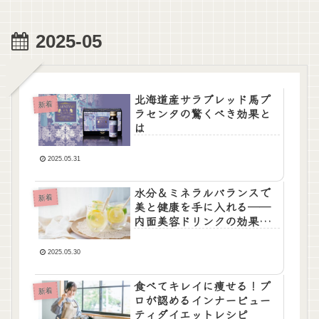
2025-05
北海道産サラブレッド馬プ
新着
ラセンタの驚くべき効果と
は
2025.05.31
水分＆ミネラルバランスで
新着
美と健康を手に入れる──
内面美容ドリンクの効果と
選び方
2025.05.30
食べてキレイに痩せる！プ
新着
ロが認めるインナービュー
ティダイエットレシピ