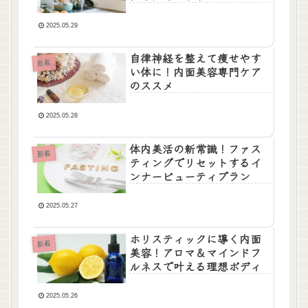
2025.05.29
自律神経を整えて痩せやす
新着
い体に！内面美容専門ケア
のススメ
2025.05.28
体内美活の新常識！ファス
新着
ティングでリセットするイ
ンナービューティプラン
2025.05.27
ホリスティックに導く内面
新着
美容！アロマ＆マインドフ
ルネスで叶える理想ボディ
2025.05.26