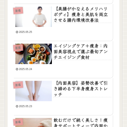
【美腸がかなえるメリハリ
新着
ボディ】痩身と美肌を両立
させる腸内環境改善法
2025.05.25
エイジングケア＋痩身：内
新着
面美容視点で選ぶ最旬アン
チエイジング食材
2025.05.24
【内面美容】姿勢改善で引
新着
き締める下半身痩身ストレ
ッチ
2025.05.23
飲むだけで続く美しさ！痩
新着
身サポートティーで内面か