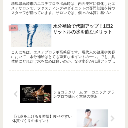
群馬県高崎市のエステプロラボ高崎は、内面美容に特化したエ
ステサロンで、ファスティングやダイエットの専門知識を持つ
スタッフが揃っています。サロンでは、個々の体質に基づいた
オーダーメイドプログラムを提案し、健康的な美しさを追求し
ています。特に注目の「エクストラソーム プレミアム」は、次
水分補給で代謝アップ！1日2
世代の美容サプリメントで、豚や馬由来のエクソソームを使用
新着
し、肌や体調の改善を目指します。成分には、プラセンタエキ
リットルの水を飲むメリット
スやパイナップル由来のセラミドが含まれ、内側からの美容効
果が期待されます。製造は日本国内で行われ、安全性も確保さ
れています。サプリメントは簡単に摂取でき、体調に応じて調
整が可能です。エステプロラボ高崎では、内面からのアプロー
こんにちは。エステプロラボ高崎店です。現代人の健康や美容
チで真の美容を提供し、健康的で輝く美しさをサポートしてい
において、水分補給はとても重要なポイントの一つ。でも、具
ます。
体的にどれだけ水を飲めば良いのか、なぜ水分が代謝アップに
つながるのかを知らない方も多いのではないでしょうか。今回
は「水分補給で代...
ショコラクリーム オーガニック グラ
ンプロで味わう本物の贅沢
【代謝を上げる食習慣】痩せやすい
体質づくりのポイント