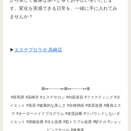
から美しく健康な体へと導くお手伝いをいたしま
す。変化を実感できる日常を、一緒に手に入れてみ
ませんか？
▶
エステプロラボ 高崎店
✼••┈┈┈┈••✼••┈┈┈┈••✼
#群馬県 #高崎市 #エステサロン #内面美容 #ファスティング #ダ
イエット #美容 #健康的な美しさ #自律神経 #体質改善 #痩身エス
テ #オーダーメイドプログラム #体質診断 #リバウンドしないダ
イエット #便秘改善 #冷え改善 #肌トラブル改善 #駅チカ #ショッ
ピングモール #健康美