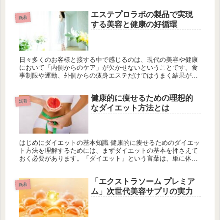
詳しく解説しま...
エステプロラボの製品で実現
新着
する美容と健康の好循環
日々多くのお客様と接する中で感じるのは、現代の美容や健康
において「内側からのケア」が欠かせないということです。食
事制限や運動、外側からの痩身エステだけではうまく結果が出
ない方も少なくありません。そこで注目されているのが、体の
内側、特に腸内環...
健康的に痩せるための理想的
新着
なダイエット方法とは
はじめにダイエットの基本知識 健康的に痩せるためのダイエッ
ト方法を理解するためには、まずダイエットの基本を押さえて
おく必要があります。「ダイエット」という言葉は、単に体重
を減らすことを指すだけでなく、健康を維持しつつ理想の体型
に近づくための...
「エクストラソーム プレミア
新着
ム」次世代美容サプリの実力