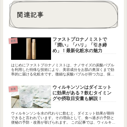
関連記事
ファストプロナノミストで
新着
「潤い」「ハリ」「引き締
め」！最新化粧水の魅力
はじめにファストプロナノミストは、ナノサイズの炭酸バブル
を利用した特殊な技術により、美容成分をお肌の奥深くまで効
率的に届ける化粧水です。微細な炭酸バブルが持つ力は、保湿
成分や美容成分を肌奥に浸透させ、日頃の乾燥やたるみ、引き
締めにお悩みの方...
ウィルキンソンはダイエット
新着
に効果がある？飲むタイミン
グや摂取目安量も解説！
ウィルキンソンを水の代わりに飲むと、ダイエット効果が期待
できると言われています。その理由として、食べ過ぎの予防と
便秘の予防・改善が挙げられます。 この記事では、ウィルキン
ソンのダイエット効果や飲むタイミング、摂取目安量について