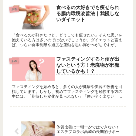
消化を助けるフェンファイバー、炭水化物の吸収を抑えるファ
食べるの大好きでも痩せられ
セオラミン、血糖値を安定させるアラビノースが含まれていま
新着
す。さらに、20種類の有用素材が追加され、代謝促進やエイジ
る腸内環境改善法｜我慢しな
ングケアも期待できます。特に外食が多い方や甘いものが好き
いダイエット
な方におすすめで、日常生活に無理なく取り入れられるのが特
徴です。使用方法は、1日1～3包を冷たい飲み物と摂取し、過
剰摂取に注意が必要です。サロンでは無料カウンセリングも行
「食べるのが好きだけど、どうしても痩せたい」そんな思いを
い、個別の美容アドバイスが受けられます。トリプルカッター
抱えている方は多いのではないでしょうか。ダイエットと言え
プロで、理想的なボディメイクを目指しましょう。
ば、つらい食事制限や過度な運動を思い浮かべがちですが、そ
れらを続けることは難しく、途中で挫折してしまうことがよく
あります。実は、...
ファスティングすると便が出
新着
ないという方！老廃物が邪魔
しているかも！？
ファスティングを始めると、多くの人が健康や美容の改善を目
指しています。しかし、初めてファスティングを経験する方の
中には、「期待した変化が見られない」「便が全く出ない」と
いう悩みを持つ人が少なくありません。これは一体なぜなので
しょうか？このブ...
体質改善は一朝一夕ではできない！
エステプロラボ高崎の長期的サポー