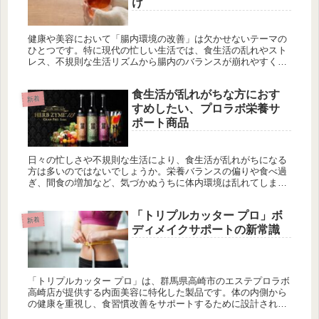
け
健康や美容において「腸内環境の改善」は欠かせないテーマの
ひとつです。特に現代の忙しい生活では、食生活の乱れやスト
レス、不規則な生活リズムから腸内のバランスが崩れやすくな
り、体調不良や肌トラブル、さらにはダイエットの停滞といっ
た問題を引き起こ...
食生活が乱れがちな方におす
新着
すめしたい、プロラボ栄養サ
ポート商品
日々の忙しさや不規則な生活により、食生活が乱れがちになる
方は多いのではないでしょうか。栄養バランスの偏りや食べ過
ぎ、間食の増加など、気づかぬうちに体内環境は乱れてしまい
がちです。そんな時こそ、内側からしっかりとケアを行うこと
が大切です。エス...
「トリプルカッター プロ」ボ
新着
ディメイクサポートの新常識
「トリプルカッター プロ」は、群馬県高崎市のエステプロラボ
高崎店が提供する内面美容に特化した製品です。体の内側から
の健康を重視し、食習慣改善をサポートするために設計されて
います。主な成分には、便通改善に役立つネオプンティアや、