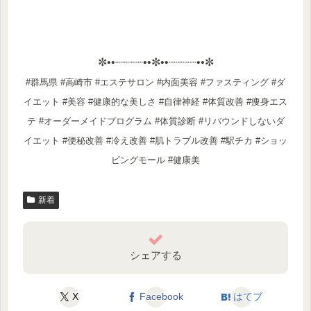
✼••┈┈┈┈••✼••┈┈┈┈••✼
#群馬県 #高崎市 #エステサロン #内面美容 #ファスティング #ダ
イエット #美容 #健康的な美しさ #自律神経 #体質改善 #痩身エス
テ #オーダーメイドプログラム #体質診断 #リバウンドしないダ
イエット #便秘改善 #冷え改善 #肌トラブル改善 #駅チカ #ショッ
ピングモール #健康美
新着
シェアする
X
Facebook
はてブ