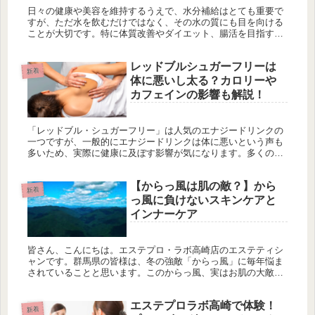
日々の健康や美容を維持するうえで、水分補給はとても重要で
すが、ただ水を飲むだけではなく、その水の質にも目を向ける
ことが大切です。特に体質改善やダイエット、腸活を目指す方
にとっては、身体の内側から整えることが不可欠です。今回
は、群馬県高崎市の...
レッドブルシュガーフリーは
新着
体に悪いし太る？カロリーや
カフェインの影響も解説！
「レッドブル・シュガーフリー」は人気のエナジードリンクの
一つですが、一般的にエナジードリンクは体に悪いという声も
多いため、実際に健康に及ぼす影響が気になります。多くの
人々がエナジードリンクを消費する中で、特に心配されるの
は、カフェインと人工...
【からっ風は肌の敵？】から
新着
っ風に負けないスキンケアと
インナーケア
皆さん、こんにちは。エステプロ・ラボ高崎店のエステティシ
ャンです。群馬県の皆様は、冬の強敵「からっ風」に毎年悩ま
されていることと思います。このからっ風、実はお肌の大敵で
す。からっ風は乾燥した冷たい風で、皮膚の水分を奪い、肌荒
れや乾燥肌を引き...
エステプロラボ高崎で体験！
新着