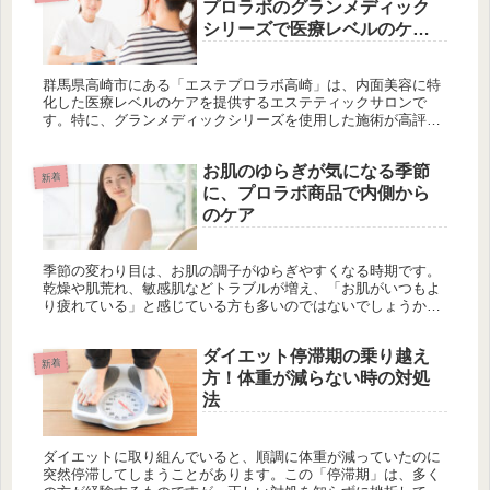
プロラボのグランメディック
シリーズで医療レベルのケア
を
群馬県高崎市にある「エステプロラボ高崎」は、内面美容に特
化した医療レベルのケアを提供するエステティックサロンで
す。特に、グランメディックシリーズを使用した施術が高評価
で、体質改善やダイエット、肌の不調解消をサポートします。
オーダーメイドプログラムによって、一人一人の悩みに応じた
お肌のゆらぎが気になる季節
施術が可能で、男女問わず幅広いニーズに対応しています。初
新着
回カウンセリングは無料で、専門スタッフが丁寧にヒアリング
に、プロラボ商品で内側から
し、最適なプランを提案。駅近の便利な立地で、リラックスし
のケア
た雰囲気の中、心身のケアを実現できる場所として、多くのリ
ピーターから支持されています。
季節の変わり目は、お肌の調子がゆらぎやすくなる時期です。
乾燥や肌荒れ、敏感肌などトラブルが増え、「お肌がいつもよ
り疲れている」と感じている方も多いのではないでしょうか？
そんな時こそ、外側からのスキンケアだけでなく、内側からの
アプローチが大切...
ダイエット停滞期の乗り越え
新着
方！体重が減らない時の対処
法
ダイエットに取り組んでいると、順調に体重が減っていたのに
突然停滞してしまうことがあります。この「停滞期」は、多く