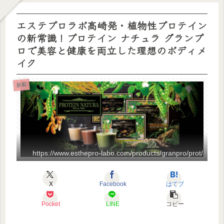
エステプロラボ高崎発・植物性プロテイン
の新常識！プロテイン ナチュラ グランプ
ロで美容と健康を両立した理想のボディメ
イク
新着
https://www.esthepro-labo.com/products/granpro/prot/
X
Facebook
はてブ
Pocket
LINE
コピー