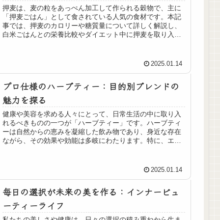
押麦は、麦の粒をあっぺん加工して作られる穀物で、主に
「押麦ごはん」として食されている人気の食材です。本記
事では、押麦のカロリーや糖質量について詳しく解説し、
白米ごはんとの栄養比較やダイエット中に押麦を取り入れ
るポイントなどを完全ガイド形式で...
2025.01.14
プロ仕様のハーブティー：目的別ブレンドの
魅力を探る
健康や美容を求める人々にとって、日常生活の中に取り入
れるべきものの一つが「ハーブティー」です。ハーブティ
ーは自然からの恵みを凝縮した飲み物であり、身近な存在
ながら、その効果や効能は多岐にわたります。特に、エス
テプロラボ高崎では、プロ仕様のハ...
2025.01.14
毎日の選択が未来の美を作る：インナービュ
ーティーライフ
私たちの美しさや健康は、日々の選択の積み重ねから生ま