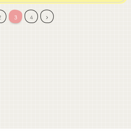
次
2
3
4
へ