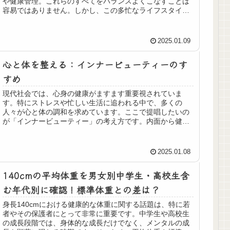
や健康管理。これらのすべてをバランスよくこなすことは
容易ではありません。しかし、この多忙なライフスタイル
において、女性が自分自身を大切に...
2025.01.09
心と体を整える：インナービューティーのす
すめ
現代社会では、心身の健康がますます重要視されていま
す。特にストレスや忙しい生活に追われる中で、多くの
人々が心と体の調和を求めています。ここで提唱したいの
が「インナービューティー」の考え方です。内面から健康
を整えることが、美容やダイエットにお...
2025.01.08
140cmの平均体重を男女別中学生・高校生含
む年代別に確認！標準体重との差は？
身長140cmにおける健康的な体重に関する話題は、特に若
者やその保護者にとって非常に重要です。中学生や高校生
の成長段階では、身体的な成長だけでなく、メンタルの成