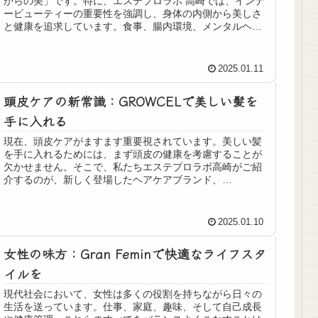
からの美」です。特に、エステプロラボ 高崎では、インナ
ービューティーの重要性を強調し、身体の内側から美しさ
と健康を追求しています。食事、腸内環境、メンタルヘル
スの三つの要素がどのように結び...
2025.01.11
頭皮ケアの新常識：GROWCELで美しい髪を
手に入れる
現在、頭皮ケアがますます重要視されています。美しい髪
を手に入れるためには、まず頭皮の健康を考慮することが
欠かせません。そこで、私たちエステプロラボ高崎がご紹
介するのが、新しく登場したヘアケアブランド、
GROWCEL（グロウセル）です。このブ...
2025.01.10
女性の味方：Gran Feminで快適なライフスタ
イルを
現代社会において、女性は多くの役割を持ちながら日々の
生活を送っています。仕事、家庭、趣味、そして自己成長