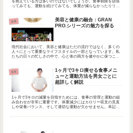
を抱えている方は多いのではないでしょうか。食事制限を頑張
ってみても、運動を続けてみても、体重が減らなかったりリバ
ウンドを繰り返したりすることに心が折れそうになることもあ
りますよね。実は...
美容と健康の融合：GRAN
新着
PRO.シリーズの魅力を探る
現代社会において、美容と健康はただの流行ではなく、多くの
人々にとって重要なライフスタイルの一部となっています。私
たちの日々の忙しさの中で、心と体の両方を健やかに保つこと
は、簡単なことではありません。しかし、そうした中で、高崎
のエステプロラボ...
1ヶ月で3キロ痩せる食事メニ
新着
ューと運動方法を男女ごとに
超詳しく解説
1ヶ月で3キロの減量を目指すためには、食事の管理と運動の組
み合わせが非常に重要です。体重減少にはカロリー収支の見直
しや栄養バランス、そして適切な運動が欠かせません。本記事
では、男女それぞれの体質やライフスタイルに応じた具体的な
食事メニューと...