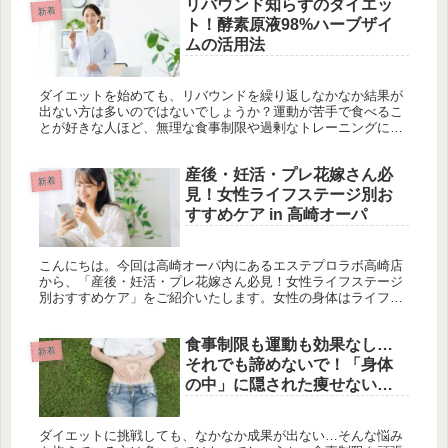
リバウンド知らずのダイエッ
新着
ト！酵素原液98%ハーブザイ
ムの活用法
ダイエットを始めても、リバウンドを繰り返しなかなか結果が
出ない方は多いのではないでしょうか？運動が苦手で食べるこ
とが好きな人ほど、無理な食事制限や過剰なトレーニングに挫
折しやすいものです。そんな方におすすめしたいのが、身体の
内側から健康を整...
産後・妊活・プレ花嫁さん必
新着
見！女性ライフステージ別お
すすめケア in 高崎オーパ
こんにちは。今回は高崎オーパ内にあるエステプロラボ高崎店
から、「産後・妊活・プレ花嫁さん必見！女性ライフステージ
別おすすめケア」をご紹介いたします。女性の身体はライフス
テージによって必要なケアが変わります。産後の体調変化やホ
ルモンバランスの...
食事制限も運動も効果なし…
新着
それでも諦めないで！「身体
の中」に隠された痩せない原
因
ダイエットに挑戦しても、なかなか成果が出ない…そんな悩み