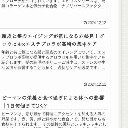
アプローチが注目されています。エピウスシリーズは、発
酵コラーゲン水と低分子化合物「ナノリバースファクタ
ー」を活用し、肌に潤いと弾力を与える製品ラインです。
これにより、内側からの健康的な肌環境を実現し、肌トラ
ブルを予防します。カウンセリングを通じて、生活習慣や
2024.12.12
肌の悩みを分析し、最適な施術を提案。お客様からは、肌
の水分量が向上し、若々しい印象を得られたとの声が寄せ
頭皮と髪のエイジングが気になる方必見！グ
られています。
ロウセル×エステプロラボ高崎の集中ケア
年齢と共に気になる髪と頭皮のエイジングについて、エス
テプロラボ高崎が提供するグロウセルを用いた集中ケアを
紹介します。髪の細毛やボリューム減少は、ストレスや生
活習慣が影響することも多く、適切なケアが必要です。グ
ロウセルはプロユース品質の製品で、髪の内部からのアプ
ローチを重視。シャンプーやトリートメント、ヘアオイル
が揃い、健康的な髪を育むための基盤を提供します。個別
2024.12.11
カウンセリングを通じて、最適なケアプランを提案し、持
続的な効果を実感できるサポートを行います。
ピーマンの栄養と食べ過ぎによる体への影響
｜1日何個までOK？
ピーマンは、彩り豊かで料理にアクセントを加える人気の
野菜です。赤、黄、緑と鮮やかな色合いで、見た目からも
食欲をそそられます。 その独特の風味とシャキシャキとし