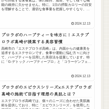
から摂取する栄養素は、体の維持、成長、そして様々な機
能の維持に欠かせません。特に、1日の摂取カロリーの目安
を理解することで、適切な食事量を把握しやすくなり、健
康的な体重管理や生活習慣病の予...
2024.12.13
プロラボのハーブティーを味方に！エステプ
ロラボ高崎が提案する美容習慣
高崎市の『エステプロラボ高崎』は、内面からの健康美を
追求するエステサロンです。食事や運動に悩む方々に向け
て、ハーブティーを活用した美容法を提案しています。特
に「G-デトック ハーブティープロ」と「コラーゲンフェイ
シャル ハーブティープロ」は人気で、体調を整え、美容効
果を実感できると評判です。また、個別のケアプランを提
供し、腸内環境の改善を重視。年中無休で利用しやすく、
2024.12.13
ショッピングモール内に位置しているため、気軽に立ち寄
れるのも魅力です。健康美を手に入れるためのサポートが
プロラボのエピウスシリーズ×エステプロラボ
充実しており、まずは無料カウンセリングから始めること
ができます。
高崎の施術で目指す理想の美肌とは？
エステプロラボ高崎では、個々のニーズに合わせた美肌施
術を提供しており、特に「エピウスシリーズ」を使用した