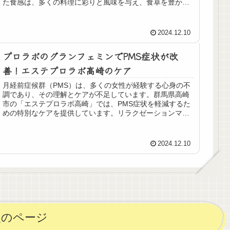
た食感は、多くの料理に彩りと風味を与え、食卓を豊かに
してくれます。しかし、栄養価が...
2024.12.10
プロラボのグランフェミンでPMS症状が改
善！エステプロラボ高崎のケア
月経前症候群（PMS）は、多くの女性が経験する心身の不
調であり、その理解とケアが不足しています。群馬県高崎
市の「エステプロラボ高崎」では、PMS症状を軽減するた
めの特別なケアを提供しています。リラクゼーションマッ
サージやアロマセラピー、グワマタージュなど、身体と心
の両面にアプローチする施術が特徴です。これにより、症
状の緩和や心の安定を図ります。専門のカウンセラーが個
2024.12.10
別の悩みに対応し、適切なサポートを行うことで、より快
適な日常生活の実現を目指しています。多くの利用者から
は良い感想が寄せられており、健康美を追求する場として
支持されています。
次のページ