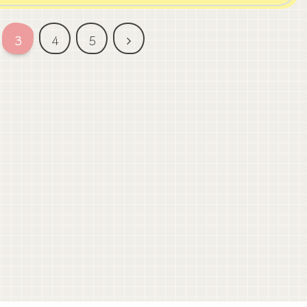
次
3
4
5
へ