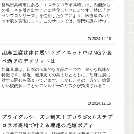
群馬県高崎市にある「エステプロラボ高崎」は、内側から
の美しさを引き出すことに特化したサロンです。特に「グ
ランプロシリーズ」を使用したケアにより、医療級のハリ
ツヤ肌を実現します。このサロンでは、専門知識を持つス
タッフが個別のニーズに応じたカウンセリングを行い、最
適な製品を提案。食事指導やファスティングカウンセリン
グも取り入れ、トータルで美容をサポートします。また、
2024.12.16
最新の測定技術を用いて、深層からの美しさを実現。地域
特性を考慮したアドバイスも行い、心地よいリラクゼーシ
胡麻豆腐は体に悪い？ダイエット中はNG？食
ョン空間でお客様をお迎えします。
べ過ぎのデメリットは
胡麻豆腐は、日本の伝統的な食品の一つで、豊かな風味が
特徴です。最近、健康志向の高まりとともに、胡麻豆腐に
対する関心も高まっています。しかし、その一方で、糖質
が比較的多いことやアレルギーのリスクが指摘されること
もあります。本記事では、胡麻豆腐...
2024.12.15
ブライダルシーズン到来！プロラボ×エステプ
ロラボ高崎で叶える理想の花嫁ボディ
エステプロラボ高崎では、結婚式を控えた花嫁に向けて、