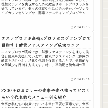
理想のボディを実現するための総合サポートプログラムを
提供しています。個々の体質や生活に合わせたパーソナラ
イズカウンセリングや、酵素ファスティングプログラム、
血流や腸内環境の改善を通じて内面的な美しさを引き出し
ます。また、運動不足やストレス対策として、自宅ででき
る運動提案やリラックスできる環境も整えています。男女
2024.12.15
問わず利用できる施術もあり、カップルでの利用も推奨。
エステプロラボ高崎で、結婚式当日に自信を持って美しく
エステプロラボ高崎×プロラボのグランプロで
輝けるよう、一緒に準備を進めましょう。
目指す！酵素ファスティング成功のコツ
エステプロラボ高崎では、酵素ファスティングを通じて美
容と健康を支援しています。酵素ファスティングは体内の
酵素を活性化し、消化や代謝を促進することで、健康的な
体重減少を目指す方法です。特に、準備期と復食期の重要
性を強調し、消化に優しい食事や水分補給の徹底を推奨し
ています。また、専門スタッフによる個別カウンセリング
や体内分析を通じて、効果的なアドバイスを提供。ダイエ
2024.12.14
ット中のNGフードや心の持ち方についても触れ、ポジティ
ブな気持ちでファスティングを進めることが成功の鍵とさ
2200キロカロリーの食事や食べ物ってどのく
れています。
らい？代表的なメニュー例を紹介
食事は私たちの健康において非常に重要な要素です。食事