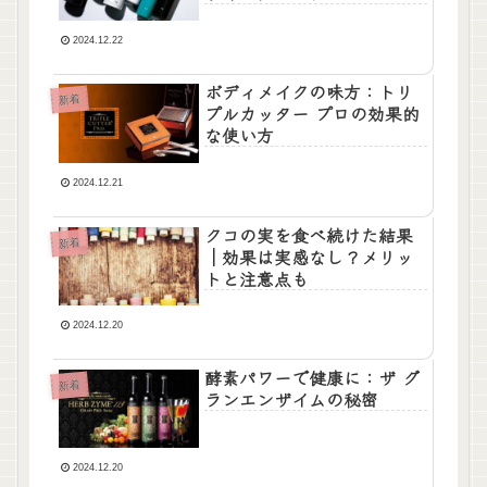
2024.12.22
ボディメイクの味方：トリ
新着
プルカッター プロの効果的
な使い方
2024.12.21
クコの実を食べ続けた結果
新着
｜効果は実感なし？メリッ
トと注意点も
2024.12.20
酵素パワーで健康に：ザ グ
新着
ランエンザイムの秘密
2024.12.20