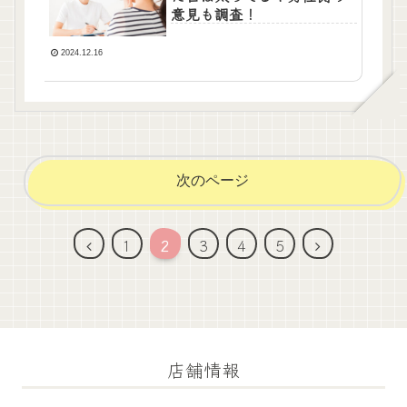
意見も調査！
2024.12.16
次のページ
前
次
1
2
3
4
5
へ
へ
店舗情報