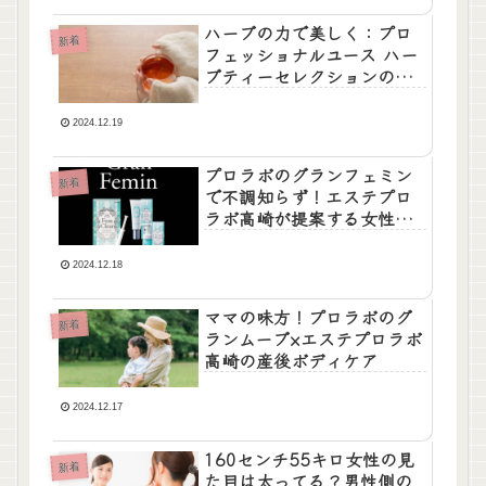
ハーブの力で美しく：プロ
新着
フェッショナルユース ハー
ブティーセレクションの魅
力
2024.12.19
プロラボのグランフェミン
新着
で不調知らず！エステプロ
ラボ高崎が提案する女性の
健康管理法
2024.12.18
ママの味方！プロラボのグ
新着
ランムーブ×エステプロラボ
高崎の産後ボディケア
2024.12.17
160センチ55キロ女性の見
新着
た目は太ってる？男性側の