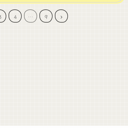
次
3
4
…
9
へ