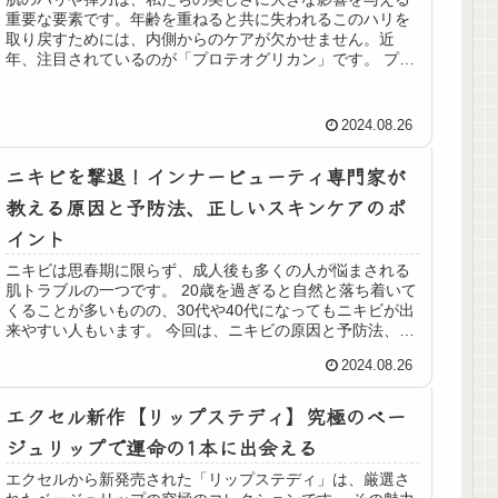
重要な要素です。年齢を重ねると共に失われるこのハリを
取り戻すためには、内側からのケアが欠かせません。近
年、注目されているのが「プロテオグリカン」です。 プロ
テオグリカンは、非常に強力な保水...
2024.08.26
ニキビを撃退！インナービューティ専門家が
教える原因と予防法、正しいスキンケアのポ
イント
ニキビは思春期に限らず、成人後も多くの人が悩まされる
肌トラブルの一つです。 20歳を過ぎると自然と落ち着いて
くることが多いものの、30代や40代になってもニキビが出
来やすい人もいます。 今回は、ニキビの原因と予防法、そ
して正しいスキンケアの...
2024.08.26
エクセル新作【リップステディ】究極のベー
ジュリップで運命の1本に出会える
エクセルから新発売された「リップステディ」は、厳選さ