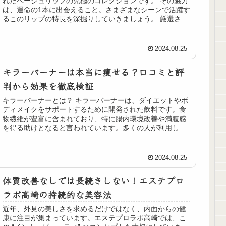
れたベージュリップの究極のコレクションです。 その魅力
は、運命の1本に出会えること。さまざまなシーンで活躍す
るこのリップの特長を深掘りしていきましょう。 厳選され
たベージュカラー 運命の1...
2024.08.25
キラーバーナーは本当に痩せる？口コミと評
判から効果を徹底検証
キラーバーナーとは？ キラーバーナーは、ダイエットやボ
ディメイクをサポートするために開発された飲料です。食
物繊維が豊富に含まれており、特に腸内環境改善や満腹感
を得る助けとなると言われています。多くの人が利用して
いるこの商品ですが、本当にダイ...
2024.08.25
体質改善なしでは長続きしない！エステプロ
ラボ高崎の持続的な美容法
近年、外見の美しさを求めるだけではなく、内面からの健
康に注目が集まっています。エステプロラボ高崎では、こ