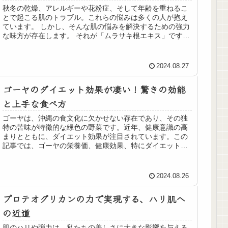
秋冬の乾燥、アレルギーや花粉症、そして年齢を重ねるこ
とで起こる肌のトラブル。これらの悩みは多くの人が抱え
ています。 しかし、そんな肌の悩みを解決するための強力
な味方が存在します。 それが「ムラサキ根エキス」です。
このブログでは、ムラサキ根エ...
2024.08.27
ゴーヤのダイエット効果が凄い！驚きの効能
と上手な食べ方
ゴーヤは、沖縄の食文化に欠かせない存在であり、その独
特の苦味が特徴的な緑色の野菜です。近年、健康意識の高
まりとともに、ダイエット効果が注目されています。この
記事では、ゴーヤの栄養価、健康効果、特にダイエットに
効果的な理由、そして具体的な食べ...
2024.08.26
プロテオグリカンの力で実現する、ハリ肌へ
の近道
肌のハリや弾力は、私たちの美しさに大きな影響を与える