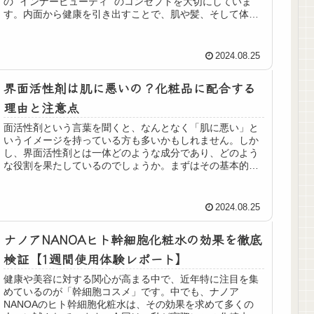
の “インナービューティ” のコンセプトを大切にしていま
す。内面から健康を引き出すことで、肌や髪、そして体全
体の美しさにつながるのです。...
2024.08.25
界面活性剤は肌に悪いの？化粧品に配合する
理由と注意点
面活性剤という言葉を聞くと、なんとなく「肌に悪い」と
いうイメージを持っている方も多いかもしれません。しか
し、界面活性剤とは一体どのような成分であり、どのよう
な役割を果たしているのでしょうか。まずはその基本的な
知識を押さえておきましょう。 界...
2024.08.25
ナノアNANOAヒト幹細胞化粧水の効果を徹底
検証【1週間使用体験レポート】
健康や美容に対する関心が高まる中で、近年特に注目を集
めているのが「幹細胞コスメ」です。中でも、ナノア
NANOAのヒト幹細胞化粧水は、その効果を求めて多くの