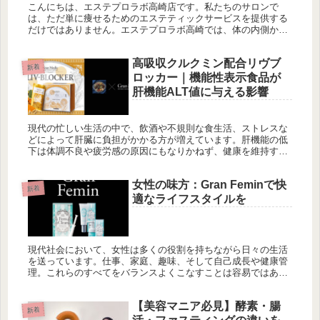
こんにちは、エステプロラボ高崎店です。私たちのサロンで
は、ただ単に痩せるためのエステティックサービスを提供する
だけではありません。エステプロラボ高崎では、体の内側から
健康的に美しくなることを目指し、血流観測を用いた先進的な
アプローチを行って...
高吸収クルクミン配合リヴブ
新着
ロッカー｜機能性表示食品が
肝機能ALT値に与える影響
現代の忙しい生活の中で、飲酒や不規則な食生活、ストレスな
どによって肝臓に負担がかかる方が増えています。肝機能の低
下は体調不良や疲労感の原因にもなりかねず、健康を維持する
上でとても重要なポイントです。そんな中、高吸収のクルクミ
ンを配合した機能...
女性の味方：Gran Feminで快
新着
適なライフスタイルを
現代社会において、女性は多くの役割を持ちながら日々の生活
を送っています。仕事、家庭、趣味、そして自己成長や健康管
理。これらのすべてをバランスよくこなすことは容易ではあり
ません。しかし、この多忙なライフスタイルにおいて、女性が
自分自身を大切に...
【美容マニア必見】酵素・腸
新着