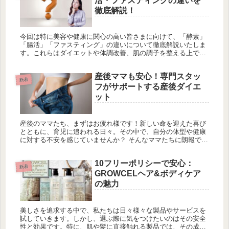
活・ファスティングの違いを
徹底解説！
今回は特に美容や健康に関心の高い皆さまに向けて、「酵素」
「腸活」「ファスティング」の違いについて徹底解説いたしま
す。これらはダイエットや体調改善、肌の調子を整える上で重
要なキーワードですが、具体的にどう違うのか分からない方も
多いのではないで...
産後ママも安心！専門スタッ
新着
フがサポートする産後ダイエ
ット
産後のママたち、まずはお疲れ様です！新しい命を迎えた喜び
とともに、育児に追われる日々。その中で、自分の体型や健康
に対する不安を感じていませんか？ そんなママたちに朗報で
す！エステプロラボ高崎では、専門スタッフがあなたの産後ダ
イエットを全力で...
10フリーポリシーで安心：
新着
GROWCELヘア&ボディケア
の魅力
美しさを追求する中で、私たちは日々様々な製品やサービスを
試していきます。しかし、選ぶ際に気をつけたいのはその安全
性と効果です。特に、肌や髪に直接触れる製品では、その成分