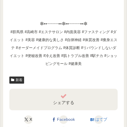
✼••┈┈┈┈••✼••┈┈┈┈••✼
#群馬県 #高崎市 #エステサロン #内面美容 #ファスティング #ダ
イエット #美容 #健康的な美しさ #自律神経 #体質改善 #痩身エス
テ #オーダーメイドプログラム #体質診断 #リバウンドしないダ
イエット #便秘改善 #冷え改善 #肌トラブル改善 #駅チカ #ショッ
ピングモール #健康美
新着
シェアする
X
Facebook
はてブ