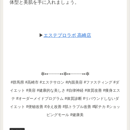
体型と美肌を手に入れましょう。
▶
エステプロラボ 高崎店
✼••┈┈┈┈••✼••┈┈┈┈••✼
#群馬県 #高崎市 #エステサロン #内面美容 #ファスティング #ダ
イエット #美容 #健康的な美しさ #自律神経 #体質改善 #痩身エス
テ #オーダーメイドプログラム #体質診断 #リバウンドしないダ
イエット #便秘改善 #冷え改善 #肌トラブル改善 #駅チカ #ショッ
ピングモール #健康美