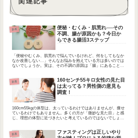
関連記事
便秘・むくみ・肌荒れ──その
新着
不調、腸が原因かも？今日か
らできる腸活3ステップ
「便秘やむくみ、肌荒れで悩んでいるけれど、何をしてもなか
なか改善しない…」そんなお悩みを抱えている方は多いのでは
ないでしょうか。実は、その不調の原因は「腸」にあることが
多いのです。腸は栄養の吸収はもちろん、免疫やホルモンバラ
ンス、美肌にも大...
160センチ55キロ女性の見た目
新着
は太ってる？男性側の意見も
調査！
160cm55kgの体型は、太っているわけではありませんが、痩せ
ているわけでもありません。多くの方が「微妙な見た目」と感
じ、理想の体型に近づきたいと考えているのではないでしょう
か。この記事では、160cm55kgの女性の見た目の印象、男性
の...
ファスティングは正しいやり
新着