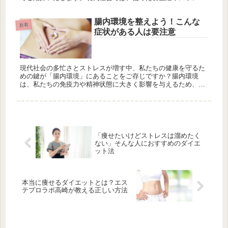
ス、運動不足が原因となり、腸内環境が乱れやすくなっていま
す。エステプロラボ...
腸内環境を整えよう！こんな
新着
症状がある人は要注意
現代社会の多忙さとストレスが増す中、私たちの健康を守るた
めの鍵が「腸内環境」にあることをご存じですか？腸内環境
は、私たちの免疫力や精神状態に大きく影響を与えるため、そ
の状態が良好であるかどうかが重要です。 今回は、「腸内環境
を整えよう！こん...
「痩せたいけどストレスは溜めたく
ない」そんな人におすすめのダイエ
ット法
本当に痩せるダイエットとは？エス
テプロラボ高崎が教える正しい方法