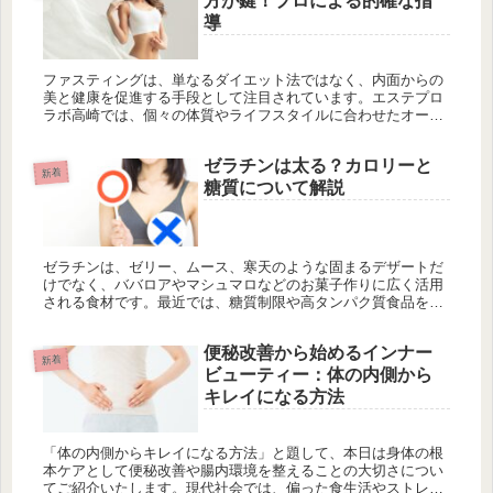
方が鍵！プロによる的確な指
導
ファスティングは、単なるダイエット法ではなく、内面からの
美と健康を促進する手段として注目されています。エステプロ
ラボ高崎では、個々の体質やライフスタイルに合わせたオーダ
ーメイドのプログラムを提供し、専門スタッフがファスティン
グの効果を最大限に引き出すための指導を行っています。正し
ゼラチンは太る？カロリーと
いやり方で行うことで、身体の解毒を促進し、免疫力を向上さ
新着
せるだけでなく、リバウンドのリスクを最小限に抑えることが
糖質について解説
可能です。ファスティング前の準備期間や適度な運動、食事内
容の工夫が成功の鍵となります。また、ハーブザイム 113 グラ
ンプロ シリーズなどのサポート製品の活用も推奨されていま
す。
ゼラチンは、ゼリー、ムース、寒天のような固まるデザートだ
けでなく、ババロアやマシュマロなどのお菓子作りに広く活用
される食材です。最近では、糖質制限や高タンパク質食品を求
める人々の間でも注目され、健康や美容のサポート食品として
も話題になってい...
便秘改善から始めるインナー
新着
ビューティー：体の内側から
キレイになる方法
「体の内側からキレイになる方法」と題して、本日は身体の根
本ケアとして便秘改善や腸内環境を整えることの大切さについ
てご紹介いたします。現代社会では、偏った食生活やストレ