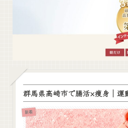
群馬県高崎市で腸活×痩身｜運動
新着