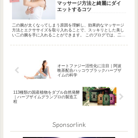
マッサージ方法と綺麗にダイ
エットするコツ
二の腕が太くなってしまう原因を理解し、効果的なマッサージ
方法とエクササイズを取り入れることで、スッキリとした美し
い二の腕を手に入れることができます。 このブログでは、二の
腕痩せに効果的な正しいマッサージ方法や、綺麗にダイエット
するためのコツ...
オートファジー活性化に注目｜阿波
晩茶配合ハッコウブラックハーブザ
イムの科学
113種類の国産植物をダブル自然発酵
｜ハーブザイムグランプロの製造工
程
Sponsorlink