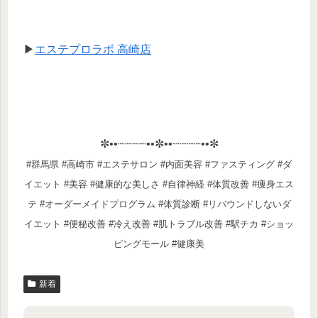
▶
エステプロラボ 高崎店
✼••┈┈┈┈••✼••┈┈┈┈••✼
#群馬県 #高崎市 #エステサロン #内面美容 #ファスティング #ダ
イエット #美容 #健康的な美しさ #自律神経 #体質改善 #痩身エス
テ #オーダーメイドプログラム #体質診断 #リバウンドしないダ
イエット #便秘改善 #冷え改善 #肌トラブル改善 #駅チカ #ショッ
ピングモール #健康美
新着