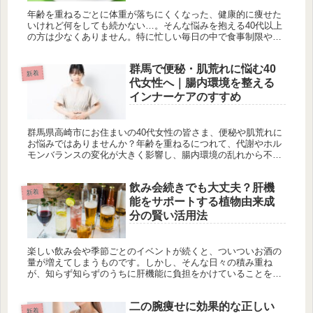
年齢を重ねるごとに体重が落ちにくくなった、健康的に痩せた
いけれど何をしても続かない…。そんな悩みを抱える40代以上
の方は少なくありません。特に忙しい毎日の中で食事制限や激
しい運動を続けるのは大変です。そこでおすすめしたいのが、
高崎駅直結のO...
群馬で便秘・肌荒れに悩む40
新着
代女性へ｜腸内環境を整える
インナーケアのすすめ
群馬県高崎市にお住まいの40代女性の皆さま、便秘や肌荒れに
お悩みではありませんか？年齢を重ねるにつれて、代謝やホル
モンバランスの変化が大きく影響し、腸内環境の乱れから不調
が現れやすくなる方が多いです。便秘が続くと体内に老廃物が
たまりやすくな...
飲み会続きでも大丈夫？肝機
新着
能をサポートする植物由来成
分の賢い活用法
楽しい飲み会や季節ごとのイベントが続くと、ついついお酒の
量が増えてしまうものです。しかし、そんな日々の積み重ね
が、知らず知らずのうちに肝機能に負担をかけていることをご
存じでしょうか。肝臓は、アルコールの分解や解毒をはじめ、
身体の健康維持に欠...
二の腕痩せに効果的な正しい
新着