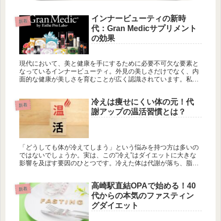
インナービューティの新時
新着
代：Gran Medicサプリメント
の効果
現代において、美と健康を手にするために必要不可欠な要素と
なっているインナービューティ。外見の美しさだけでなく、内
面的な健康が美しさを育むことが広く認識されています。私た
ちが内側からの美しさを追求する中で、Gran Medicサプリメン
トは新...
冷えは痩せにくい体の元！代
新着
謝アップの温活習慣とは？
「どうしても体が冷えてしまう」という悩みを持つ方は多いの
ではないでしょうか。実は、この“冷え”はダイエットに大きな
影響を及ぼす要因のひとつです。冷えた体は代謝が落ち、脂肪
燃焼がしにくくなってしまうため、せっかく運動や食事制限を
頑張っても結果...
高崎駅直結OPAで始める！40
新着
代からの本気のファスティン
グダイエット