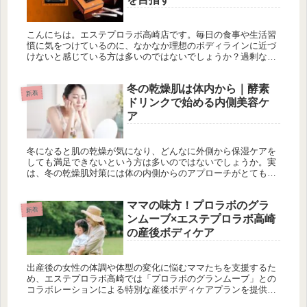
こんにちは。エステプロラボ高崎店です。毎日の食事や生活習
慣に気をつけているのに、なかなか理想のボディラインに近づ
けないと感じている方は多いのではないでしょうか？過剰な食
事制限や激しい運動は続けづらく、リバウンドを繰り返してし
まうこともよく聞...
冬の乾燥肌は体内から｜酵素
新着
ドリンクで始める内側美容ケ
ア
冬になると肌の乾燥が気になり、どんなに外側から保湿ケアを
しても満足できないという方は多いのではないでしょうか。実
は、冬の乾燥肌対策には体の内側からのアプローチがとても重
要です。特に酵素ドリンクを取り入れた内側美容ケアは、多く
の方に支持されて...
ママの味方！プロラボのグラ
新着
ンムーブ×エステプロラボ高崎
の産後ボディケア
出産後の女性の体調や体型の変化に悩むママたちを支援するた
め、エステプロラボ高崎では「プロラボのグランムーブ」との
コラボレーションによる特別な産後ボディケアプランを提供し
ています。このプランでは、質の高い栄養を効率的に摂取でき