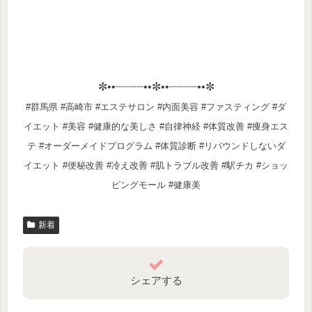
✼••┈┈┈┈••✼••┈┈┈┈••✼
#群馬県 #高崎市 #エステサロン #内面美容 #ファスティング #ダ
イエット #美容 #健康的な美しさ #自律神経 #体質改善 #痩身エス
テ #オーダーメイドプログラム #体質診断 #リバウンドしないダ
イエット #便秘改善 #冷え改善 #肌トラブル改善 #駅チカ #ショッ
ピングモール #健康美
新着
シェアする