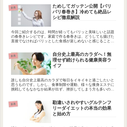
るサプリメントや、個別カウンセリングを通じた栄養サポー
ためしてガッテン公開【パリ
ト、ファスティングプログラム、体調チェックなどを行い、心
新着
身のリフレッシュも図ります。管理栄養士や専門スタッフが常
パリ春巻き】冷めても絶品レ
駐し、安心して通える環境を整えています。産後の心身の健康
シピ徹底解説
と美しさを取り戻すためのサポートを、ぜひご利用ください。
今回ご紹介するのは、時間が経ってもパリッと美味しいと話題
の春巻きレシピです。家庭で作る春巻きは、どうしても揚げた
直後でなければパリッとした食感が楽しめないと感じることが
多いかもしれません。しかし、今回のレシピは、具材の下ごし
らえから揚げ方、...
自分史上最高のカラダへ！無
新着
理せず続けられる健康美容ラ
イフ
誰しも自分史上最高のカラダで毎日をイキイキと過ごしたいと
思うものです。しかし、食事制限や運動、様々な痩身エステに
挑戦してもなかなか結果が出ず、挫折してしまう方も多いので
はないでしょうか。特に、忙しい現代人にとって無理なダイエ
ットや過酷なトレ...
勘違いされやすいグルテンフ
新着
リーダイエットの本当の効果
と始め方