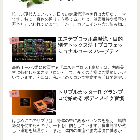
忙しい現代人にとって、日々の健康管理や美容は大切なテーマ
です。特に「身体の巡り」を整えることは、健康維持や美容の
基本だといわれています。しかし、カフェインを含む飲み物を
控えたい方や、長く続けられる健康習慣を探している方も多い
のではないでしょ...
エステプロラボ高崎流・目的
新着
別デトックス法！プロフェッ
ショナルユース ハーブティー
セレクションで8種類から選ぶ
美味しいデトックスタイム
高崎オーパ3階に位置する「エステプロラボ高崎」は、内面美
容に特化したエステサロンとして、多くの皆様にご愛顧いただ
いています。今回は、私たちのサロンで提案する「目的別デト
ックス法」について、プロフェッショナルユース ハーブティー
セレクションを...
トリプルカッターR グランプ
新着
ロで始める ボディメイク習慣
はじめにこのサプリは、身体の中にあるバランスを整え、脂肪
燃焼を促すためのサポートを目的としています。食事制限や激
しい運動を無理なく、また、体内の血流や腸内環境に働きかけ
ることで、健康的なボディメイクを実現します。エステプロラ