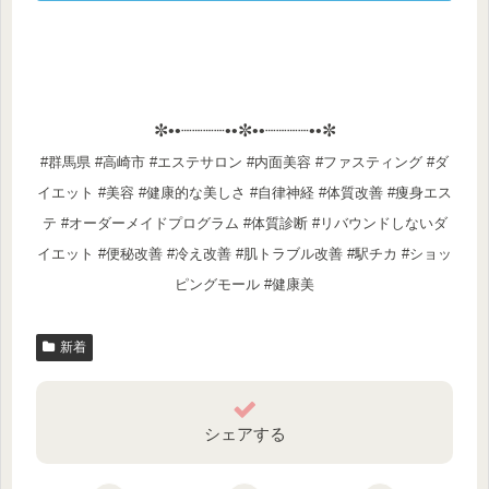
✼••┈┈┈┈••✼••┈┈┈┈••✼
#群馬県 #高崎市 #エステサロン #内面美容 #ファスティング #ダ
イエット #美容 #健康的な美しさ #自律神経 #体質改善 #痩身エス
テ #オーダーメイドプログラム #体質診断 #リバウンドしないダ
イエット #便秘改善 #冷え改善 #肌トラブル改善 #駅チカ #ショッ
ピングモール #健康美
新着
シェアする