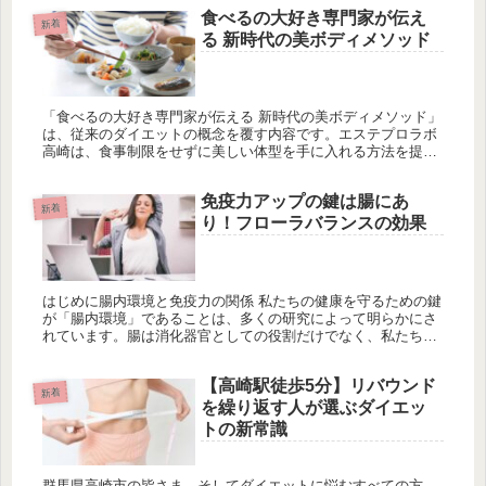
ボ高崎では、長年...
食べるの大好き専門家が伝え
新着
る 新時代の美ボディメソッド
「食べるの大好き専門家が伝える 新時代の美ボディメソッド」
は、従来のダイエットの概念を覆す内容です。エステプロラボ
高崎は、食事制限をせずに美しい体型を手に入れる方法を提案
し、血流や腸内環境の重要性に着目しています。ダイエットの
本当の敵は自分の体の状態であり、内側からのアプローチが必
免疫力アップの鍵は腸にあ
要です。質の高い食材を取り入れ、満足感のある食事を楽しむ
新着
ことが健康的な体作りにつながります。また、腸内環境を整え
り！フローラバランスの効果
ることで、肌や体重管理の改善も期待できます。心と体のバラ
ンスを保ちながら、楽しく健康的なライフスタイルを提案し、
無理なく理想の体型を目指します。
はじめに腸内環境と免疫力の関係 私たちの健康を守るための鍵
が「腸内環境」であることは、多くの研究によって明らかにさ
れています。腸は消化器官としての役割だけでなく、私たちの
免疫システムの中で極めて重要な位置を占めています。腸内に
存在する善玉菌...
【高崎駅徒歩5分】リバウンド
新着
を繰り返す人が選ぶダイエッ
トの新常識
群馬県高崎市の皆さま、そしてダイエットに悩むすべての方