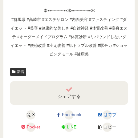
✼••┈┈┈┈••✼••┈┈┈┈••✼
#群馬県 #高崎市 #エステサロン #内面美容 #ファスティング #ダ
イエット #美容 #健康的な美しさ #自律神経 #体質改善 #痩身エス
テ #オーダーメイドプログラム #体質診断 #リバウンドしないダ
イエット #便秘改善 #冷え改善 #肌トラブル改善 #駅チカ #ショッ
ピングモール #健康美
新着
シェアする
X
Facebook
はてブ
Pocket
LINE
コピー