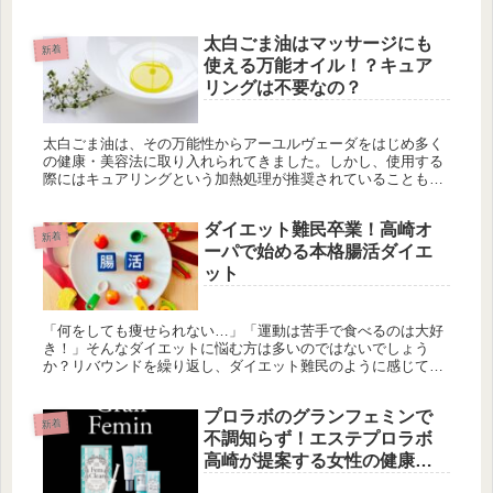
を抑え、健康維持やダイエットに効果的だと言われています。
今回はそのベジフ...
太白ごま油はマッサージにも
新着
使える万能オイル！？キュア
リングは不要なの？
太白ごま油は、その万能性からアーユルヴェーダをはじめ多く
の健康・美容法に取り入れられてきました。しかし、使用する
際にはキュアリングという加熱処理が推奨されていることもあ
り、これが本当に必要なのか、そして太白ごま油が万能オイル
としてどのように...
ダイエット難民卒業！高崎オ
新着
ーパで始める本格腸活ダイエ
ット
「何をしても痩せられない…」「運動は苦手で食べるのは大好
き！」そんなダイエットに悩む方は多いのではないでしょう
か？リバウンドを繰り返し、ダイエット難民のように感じてし
まう方も少なくありません。群馬県高崎市の高崎オーパ内にあ
る「エステプロラボ...
プロラボのグランフェミンで
新着
不調知らず！エステプロラボ
高崎が提案する女性の健康管
理法