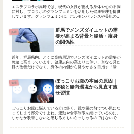
エステプロラボ高崎では、現代の女性が抱える身体や心の不調
に対し、プロラボのグランフェミンを活用した健康管理を提供
しています。グランフェミンは、ホルモンバランスや美肌のサ
ポートに特化したサプリメントで、女性特有の周期や変化に対
応。カスタマイズされた健康管理プランを通じて、食生活や腸
群馬でメンズダイエットの需
内環境の改善、ストレス管理にも取り組み、リフレッシュを図
新着
ります。専門スタッフによる個別サポートで、充実した健康な
要が高まる背景と腸活・痩身
生活を実現し、自分らしい毎日を送るための手助けを行ってい
の関係性
ます。
近年、群馬県内、とくに高崎周辺でメンズダイエットの需要が
急速に高まっています。健康志向の高まりに伴い、単なる見た
目の改善だけでなく、身体の内側から健やかさを目指す「腸
活」や「痩身」に注目が集まっています。当サロン、エステプ
ロラボ高崎でも多く...
ぽっこりお腹の本当の原因｜
新着
便秘と腸内環境から見直す痩
せ習慣
ぽっこりお腹に悩んでいる方は多く、鏡や鏡の前でつい気にな
ってしまう部分ですよね。運動や食事制限を続けているのに、
なかなか改善しないと感じる方もいらっしゃるのではないでし
ょうか。実は、ぽっこりお腹の原因は単なる脂肪だけでなく、
「便秘」や「腸内...