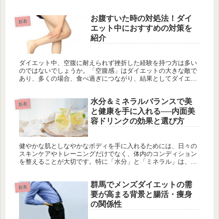
ではないでしょうか。せっかくのイベントシーズンだからこ
そ、上手に食事バラ...
お腹すいた時の対処法！ダイ
新着
エット中におすすめの対策を
紹介
ダイエット中、空腹に耐えられず挫折した経験を持つ方は多い
のではないでしょうか。「空腹感」はダイエットの大きな敵で
あり、多くの場合、食べ過ぎにつながり、結果としてダイエッ
ト失敗へと繋がります。しかし、空腹感を完全に無視するので
はなく、上手にコ...
水分＆ミネラルバランスで美
新着
と健康を手に入れる──内面美
容ドリンクの効果と選び方
健やかな肌としなやかなボディを手に入れるためには、日々の
スキンケアやトレーニングだけでなく、体内のコンディション
を整えることが大切です。特に「水分」と「ミネラル」は、細
胞レベルでの代謝や血流、肌のハリを支える要素として見逃せ
ません。この記事...
群馬でメンズダイエットの需
新着
要が高まる背景と腸活・痩身
の関係性