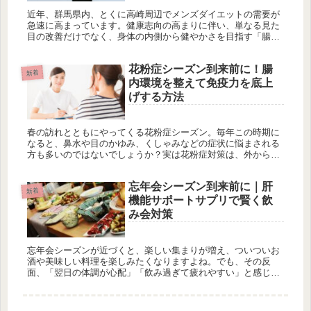
近年、群馬県内、とくに高崎周辺でメンズダイエットの需要が
急速に高まっています。健康志向の高まりに伴い、単なる見た
目の改善だけでなく、身体の内側から健やかさを目指す「腸
活」や「痩身」に注目が集まっています。当サロン、エステプ
ロラボ高崎でも多く...
花粉症シーズン到来前に！腸
新着
内環境を整えて免疫力を底上
げする方法
春の訪れとともにやってくる花粉症シーズン。毎年この時期に
なると、鼻水や目のかゆみ、くしゃみなどの症状に悩まされる
方も多いのではないでしょうか？実は花粉症対策は、外からの
ケアだけでなく、身体の内側からのケアも非常に重要です。な
かでも注目したい...
忘年会シーズン到来前に｜肝
新着
機能サポートサプリで賢く飲
み会対策
忘年会シーズンが近づくと、楽しい集まりが増え、ついついお
酒や美味しい料理を楽しみたくなりますよね。でも、その反
面、「翌日の体調が心配」「飲み過ぎて疲れやすい」と感じる
方も多いのではないでしょうか。特に肝臓はお酒の分解や代謝
に大きく関わってい...