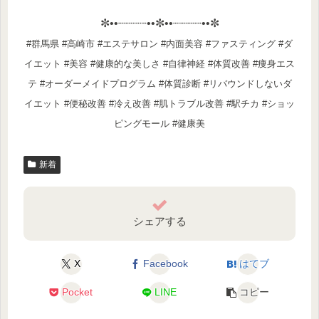
✼••┈┈┈┈••✼••┈┈┈┈••✼
#群馬県 #高崎市 #エステサロン #内面美容 #ファスティング #ダ
イエット #美容 #健康的な美しさ #自律神経 #体質改善 #痩身エス
テ #オーダーメイドプログラム #体質診断 #リバウンドしないダ
イエット #便秘改善 #冷え改善 #肌トラブル改善 #駅チカ #ショッ
ピングモール #健康美
新着
シェアする
X
Facebook
はてブ
Pocket
LINE
コピー