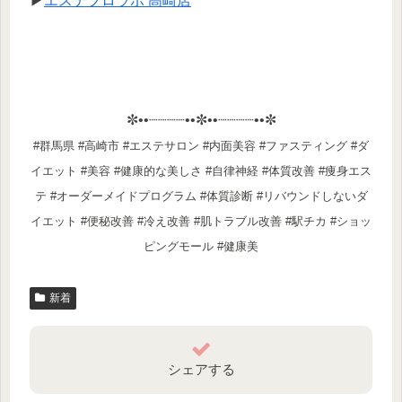
▶
エステプロラボ 高崎店
✼••┈┈┈┈••✼••┈┈┈┈••✼
#群馬県 #高崎市 #エステサロン #内面美容 #ファスティング #ダ
イエット #美容 #健康的な美しさ #自律神経 #体質改善 #痩身エス
テ #オーダーメイドプログラム #体質診断 #リバウンドしないダ
イエット #便秘改善 #冷え改善 #肌トラブル改善 #駅チカ #ショッ
ピングモール #健康美
新着
シェアする