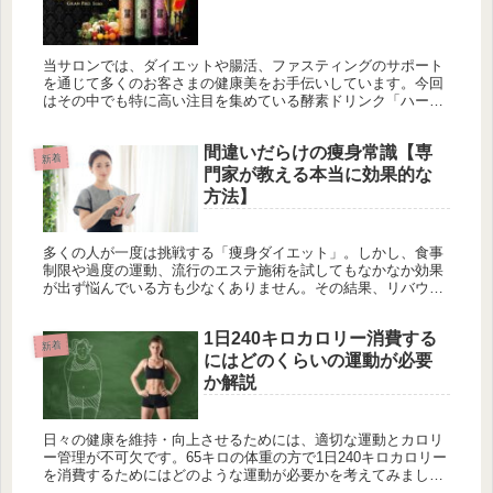
当サロンでは、ダイエットや腸活、ファスティングのサポート
を通じて多くのお客さまの健康美をお手伝いしています。今回
はその中でも特に高い注目を集めている酵素ドリンク「ハーブ
ザイム113」の魅力と秘密を詳しくご紹介します。酵素の力を
最大限に引き出...
間違いだらけの痩身常識【専
新着
門家が教える本当に効果的な
方法】
多くの人が一度は挑戦する「痩身ダイエット」。しかし、食事
制限や過度の運動、流行のエステ施術を試してもなかなか効果
が出ず悩んでいる方も少なくありません。その結果、リバウン
ドを繰り返し「自分はダイエットに向いていない」とあきらめ
てしまうケースも...
1日240キロカロリー消費する
新着
にはどのくらいの運動が必要
か解説
日々の健康を維持・向上させるためには、適切な運動とカロリ
ー管理が不可欠です。65キロの体重の方で1日240キロカロリー
を消費するためにはどのような運動が必要かを考えてみましょ
う。運動量や消費カロリーは、運動の種類や個人の体重、年