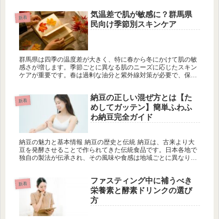
齢、性別、代...
気温差で肌が敏感に？群馬県
新着
民向け季節別スキンケア
群馬県は四季の温度差が大きく、特に春から冬にかけて肌の敏
感さが増します。季節ごとに異なる肌のニーズに応じたスキン
ケアが重要です。春は過剰な油分と紫外線対策が必要で、保湿
や角質ケア、UVカットが推奨されます。夏は高温多湿のため、
保湿と浄化が重要で、日焼け防止も欠かせません。秋は乾燥対
納豆の正しい混ぜ方とは【た
策として強い保湿と角質ケア、抗老化成分の使用が勧められま
新着
す。冬は深層保湿が必須で、外的刺激から肌を守るケアが大切
めしてガッテン】簡単ふわふ
です。群馬県民が美しい肌を保つための具体的なスキンケア方
わ納豆完全ガイド
法を紹介します。
納豆の魅力と基本情報 納豆の歴史と伝統 納豆は、古来より大
豆を発酵させることで作られてきた伝統食品です。日本各地で
独自の製法が伝承され、その風味や食感は地域ごとに異なりま
す。発酵させることで大豆本来の甘みが引き出され、また、納
豆菌による発酵...
ファスティング中に補うべき
新着
栄養素と酵素ドリンクの選び
方