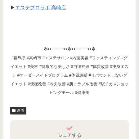
▶
エステプロラボ 高崎店
✼••┈┈┈┈••✼••┈┈┈┈••✼
#群馬県 #高崎市 #エステサロン #内面美容 #ファスティング #ダ
イエット #美容 #健康的な美しさ #自律神経 #体質改善 #痩身エス
テ #オーダーメイドプログラム #体質診断 #リバウンドしないダ
イエット #便秘改善 #冷え改善 #肌トラブル改善 #駅チカ #ショッ
ピングモール #健康美
新着
シェアする