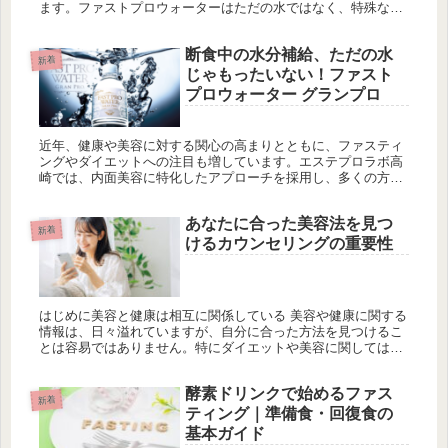
ます。ファストプロウォーターはただの水ではなく、特殊な非
加熱無菌処理によって活力を保ち、健康や美容に嬉しい効果を
期待できる注目の...
断食中の水分補給、ただの水
新着
じゃもったいない！ファスト
プロウォーター グランプロ
近年、健康や美容に対する関心の高まりとともに、ファスティ
ングやダイエットへの注目も増しています。エステプロラボ高
崎では、内面美容に特化したアプローチを採用し、多くの方々
に支持されています。その中でも特に注目されているのが「フ
ァストプロウォー...
あなたに合った美容法を見つ
新着
けるカウンセリングの重要性
はじめに美容と健康は相互に関係している 美容や健康に関する
情報は、日々溢れていますが、自分に合った方法を見つけるこ
とは容易ではありません。特にダイエットや美容に関しては、
多くの人が「○○ダイエット」や「○○美容法」といった流行の言
葉を耳にす...
酵素ドリンクで始めるファス
新着
ティング｜準備食・回復食の
基本ガイド