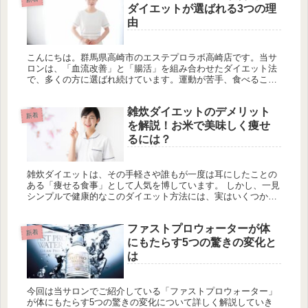
ダイエットが選ばれる3つの理
由
こんにちは。群馬県高崎市のエステプロラボ高崎店です。当サ
ロンは、「血流改善」と「腸活」を組み合わせたダイエット法
で、多くの方に選ばれ続けています。運動が苦手、食べること
が好きだけれども痩せたい、そんな難しいダイエットの悩みを
抱えた方でも結果...
雑炊ダイエットのデメリット
新着
を解説！お米で美味しく痩せ
るには？
雑炊ダイエットは、その手軽さや誰もが一度は耳にしたことの
ある「痩せる食事」として人気を博しています。 しかし、一見
シンプルで健康的なこのダイエット方法には、実はいくつかの
デメリットが潜んでいます。 今回は、雑炊ダイエットの落とし
穴と、お米を...
ファストプロウォーターが体
新着
にもたらす5つの驚きの変化と
は
今回は当サロンでご紹介している「ファストプロウォーター」
が体にもたらす5つの驚きの変化について詳しく解説していき