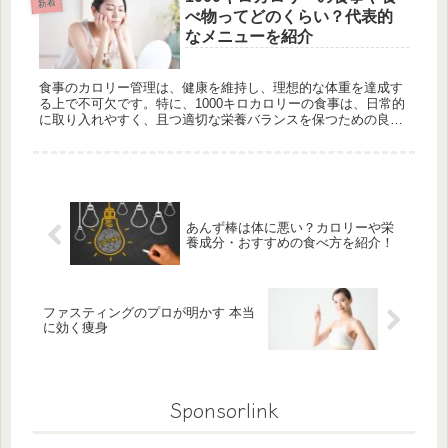
新着
スやボディメイク、リラックス効果を提供し、日常生活に取り
べ物ってどのくらい？代表的
入れることで心身のバランスを整えます。
なメニューを紹介
食事のカロリー管理は、健康を維持し、理想的な体重を達成す
る上で不可欠です。特に、1000キロカロリーの食事は、日常的
に取り入れやすく、且つ適切な栄養バランスを保つための良い
指標となります。本記事では、1000キロカロリーの食事メニュ
ーの例を...
あんず棒は体に悪い？カロリーや栄
養成分・おすすめの食べ方を紹介！
ファスティングのプロが明かす 本当
に効く痩身
Sponsorlink