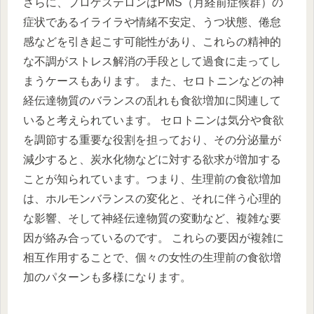
さらに、プロゲステロンはPMS（月経前症候群）の
症状であるイライラや情緒不安定、うつ状態、倦怠
感などを引き起こす可能性があり、これらの精神的
な不調がストレス解消の手段として過食に走ってし
まうケースもあります。 また、セロトニンなどの神
経伝達物質のバランスの乱れも食欲増加に関連して
いると考えられています。 セロトニンは気分や食欲
を調節する重要な役割を担っており、その分泌量が
減少すると、炭水化物などに対する欲求が増加する
ことが知られています。つまり、生理前の食欲増加
は、ホルモンバランスの変化と、それに伴う心理的
な影響、そして神経伝達物質の変動など、複雑な要
因が絡み合っているのです。 これらの要因が複雑に
相互作用することで、個々の女性の生理前の食欲増
加のパターンも多様になります。