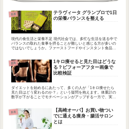
テラヴィータ グランプロで1日
新着
の栄養バランスを整える
現代の食生活と栄養不足 現代社会では、多忙な生活を送る中で
バランスの取れた食事を摂ることが難しいと感じる方が多いの
ではないでしょうか。ファーストフードやインスタント食品に
頼りがちで、栄養バランスが偏りがちです。その結果、体調不
良や肌荒れ、エ...
1キロ痩せると見た目はどうな
新着
る？ビフォーアフター画像で
比較検証
ダイエットを始めるにあたって、多くの人が「1キロ痩せたら
見た目はどう変わるのか？」という疑問を抱えます。体重計の
数字が下がることでモチベーションがアップする一方で、実際
の見た目の変化は意外と微妙なものかもしれません。この記事
では、1キロの減...
【高崎オーパ】お買い物つい
新着
でに通える痩身・腸活サロン
とは