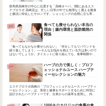
群馬県高崎市の中心に位置する「高崎オーパ」3階にあるエス
テプロラボ 高崎店は、忙しい日常の中でも無理なく通える痩身
と腸活に特化したサロンです。ショッピングの合間に立ち寄れ
る便利な立地と、専門的なカウンセリングを通じて健康的なボ
ディメイクをサ...
食べても痩せられない本当の
新着
理由｜腸内環境と脂肪燃焼の
関係
「食べてもなかなか痩せられない」「何をしてもリバウンドを
繰り返してしまう」──そんなお悩みを抱えている方は多いので
はないでしょうか。ダイエットに取り組んでも、食事制限や運
動だけではなかなか効果を感じられなかったり、一時的に体重
が落ちてもすぐ...
ハーブの力で美しく：プロフ
新着
ェッショナルユース ハーブテ
ィーセレクションの魅力
エステプロラボ高崎の「プロフェッショナルユース ハーブティ
ーセレクション」は、美容と健康をサポートするために特別に
設計されたハーブティーです。古来からの薬草を使用し、内側
からの美しさを引き出すことを目的としています。スプレー添
着ドライ製法により、成分の吸収が向上し、安心して飲める品
1000キロカロリーの食事や食
質を実現。目的別にブレンドされたハーブティーは、デトック