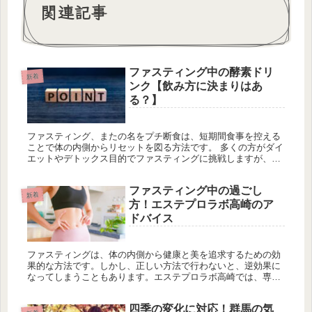
関連記事
ファスティング中の酵素ドリ
新着
ンク【飲み方に決まりはあ
る？】
ファスティング、またの名をプチ断食は、短期間食事を控える
ことで体の内側からリセットを図る方法です。 多くの方がダイ
エットやデトックス目的でファスティングに挑戦しますが、成
功への道は心構えと準備にかかっています。 重要なのは、ファ
スティングを...
ファスティング中の過ごし
新着
方！エステプロラボ高崎のア
ドバイス
ファスティングは、体の内側から健康と美を追求するための効
果的な方法です。しかし、正しい方法で行わないと、逆効果に
なってしまうこともあります。エステプロラボ高崎では、専門
知識を持ったスタッフがファスティングのサポートを行ってい
ます。今回は、フ...
四季の変化に対応！群馬の気