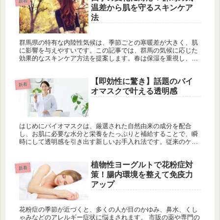
新着
温差から肌を守るスキンケア
法
群馬県の特有な内陸性気候は、季節ごとの寒暖差が大きく、肌
に影響を与えやすいです。この記事では、群馬の気候に応じた
効果的なスキンケア方法を提案します。春は保湿を重視し、夏
は紫外線対策と汗による肌荒れを防ぎ、秋は乾燥対策を強化
し、冬はバリア機能を高めることが重要です。年間を通じて保
【即効性に驚き】話題のバイ
湿を心がけ、肌のバリア機能を強化し、紫外線対策を怠らない
新着
ことが大切です。定期的な肌チェックを行い、季節に応じたケ
オマスクで叶える透明感
アを見直すことで、健やかで美しい肌を維持することができま
す。
はじめにバイオマスクは、厳選された自然由来の成分を配合
し、お肌に必要な水分と栄養をたっぷりと補給することで、瞬
時にして透明感を引き出す新しいお手入れ法です。従来のケア
では実感しにくかった即効性を実現し、日常の忙しいスケジュ
ールの中でも効果を...
植物性ヨーグルトで花粉症対
新着
策！腸内環境を整えて免疫力
アップ
花粉症の季節が近づくと、多くの人が目のかゆみ、鼻水、くし
ゃみなどのアレルギー症状に悩まされます。 市販の薬や専門の