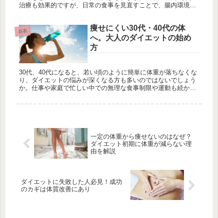
治療も効果的ですが、日常の食事を見直すことで、腸内環境を
改善し花粉症の症状を軽減することも可能です。 ここでは、植
物性ヨーグル...
痩せにくい30代・40代の体
新着
へ。大人のダイエットの始め
方
30代、40代になると、若い頃のように簡単に体重が落ちなくな
り、ダイエットの悩みが深くなる方も多いのではないでしょう
か。仕事や家庭で忙しい中での無理な食事制限や運動も続か
ず、結果が出にくいことが多いですよね。そんな「痩せにくい
大人の体」に対...
一定の体重から痩せないのはなぜ？
ダイエット初期に体重が減らない理
由を解説
ダイエットに失敗した人必見！成功
のカギは体質改善にあり