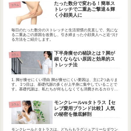
たった数分で変わる！簡単ス
コラム
トレッチで二重あご撃退＆輝
く小顔美人に
毎日のたった数分のストレッチと生活習慣の見直しで、気にな
る二重あごの原因を改善し、引き締まった小顔美人へと近づけ
る方法をご紹介します。
下半身痩せの秘訣とは？脚が
コラム
細くならない原因と効果的ス
トレッチ法
1. 脚が痩せにくい理由 脚が痩せにくい要因は、主に2つありま
す。 1つ目は、基礎代謝の多くが上半身に集中していることで
す。基礎代謝は、私たちが何もしなくても消費されるカロリー
のことで、生命を維持するために必要不可欠なエネルギーで
す。一般的...
モンクレールvsタトラス【セ
コラム
レブ愛用ブランド比較】人気
の秘密を徹底解剖
モンクレールとタトラスは、どちらもラグジュアリーなダウン