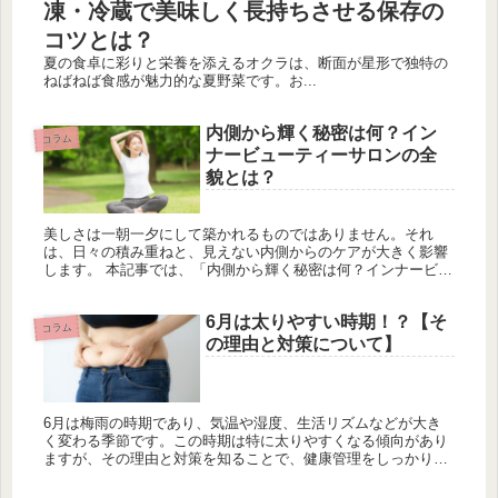
凍・冷蔵で美味しく長持ちさせる保存の
コツとは？
夏の食卓に彩りと栄養を添えるオクラは、断面が星形で独特の
ねばねば食感が魅力的な夏野菜です。お...
内側から輝く秘密は何？イン
コラム
ナービューティーサロンの全
貌とは？
美しさは一朝一夕にして築かれるものではありません。それ
は、日々の積み重ねと、見えない内側からのケアが大きく影響
します。 本記事では、「内側から輝く秘密は何？インナービュ
ーティーサロンの全貌とは？」というテーマで、健康と美しさ
を内側から引き出...
6月は太りやすい時期！？【そ
コラム
の理由と対策について】
6月は梅雨の時期であり、気温や湿度、生活リズムなどが大き
く変わる季節です。この時期は特に太りやすくなる傾向があり
ますが、その理由と対策を知ることで、健康管理をしっかりと
行うことができます。 本記事では、6月に太りやすい理由と、
それを防ぐため...