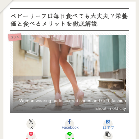
ベビーリーフは毎日食べても大丈夫？栄養
価と食べるメリットを徹底解説
コラム
Woman wearing nude colored shoes and skirt; fashion
shoot in old city
X
Facebook
はてブ