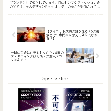
ブランドとして知られています。特にセレブやファッション通
の間では、そのデザイン性やクオリティの高さが評価されてい
ます。しかし、両者には明確な違いがあり、選ぶ際の参考にす
ることが大切です...
【ダイエット成功の鍵を握る3つの要
素とは？専門家が教える効果的な痩
身法】
平日に普通に仕事をしながら3日間の
ファスティングは可能？注意点やコ
ツはある？
Sponsorlink