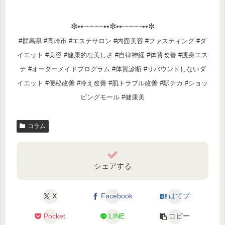
✼••┈┈┈┈••✼••┈┈┈┈••✼
#群馬県 #高崎市 #エステサロン #内面美容 #ファスティング #ダ
イエット #美容 #健康的な美しさ #自律神経 #体質改善 #痩身エス
テ #オーダーメイドプログラム #体質診断 #リバウンドしないダ
イエット #便秘改善 #冷え改善 #肌トラブル改善 #駅チカ #ショッ
ピングモール #健康美
コラム
シェアする
X
Facebook
はてブ
Pocket
LINE
コピー