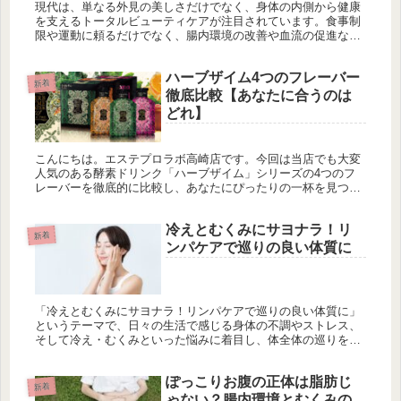
現代は、単なる外見の美しさだけでなく、身体の内側から健康
を支えるトータルビューティケアが注目されています。食事制
限や運動に頼るだけでなく、腸内環境の改善や血流の促進な
ど、身体の根本にアプローチすることが美しさのカギとなりま
す。群馬県高崎市に...
ハーブザイム4つのフレーバー
新着
徹底比較【あなたに合うのは
どれ】
こんにちは。エステプロラボ高崎店です。今回は当店でも大変
人気のある酵素ドリンク「ハーブザイム」シリーズの4つのフ
レーバーを徹底的に比較し、あなたにぴったりの一杯を見つけ
るお手伝いをいたします。体の内側から美しく健康になるため
に役立つ酵素ドリ...
冷えとむくみにサヨナラ！リ
新着
ンパケアで巡りの良い体質に
「冷えとむくみにサヨナラ！リンパケアで巡りの良い体質に」
というテーマで、日々の生活で感じる身体の不調やストレス、
そして冷え・むくみといった悩みに着目し、体全体の巡りを改
善する方法についてご紹介します。現代社会では、運動が苦手
な方や、食事制限...
ぽっこりお腹の正体は脂肪じ
新着
ゃない？腸内環境とむくみの