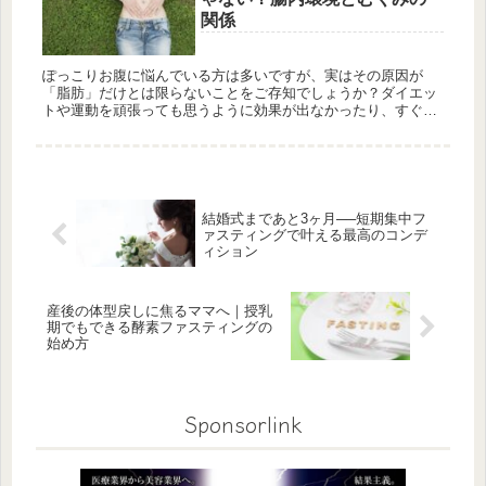
関係
ぽっこりお腹に悩んでいる方は多いですが、実はその原因が
「脂肪」だけとは限らないことをご存知でしょうか？ダイエッ
トや運動を頑張っても思うように効果が出なかったり、すぐに
リバウンドしてしまったりする理由のひとつに、腸内環境の乱
れや身体の「むくみ...
結婚式まであと3ヶ月──短期集中フ
ァスティングで叶える最高のコンデ
ィション
産後の体型戻しに焦るママへ｜授乳
期でもできる酵素ファスティングの
始め方
Sponsorlink