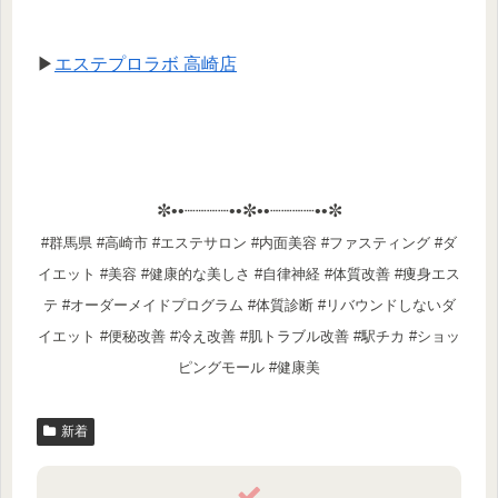
▶
エステプロラボ 高崎店
✼••┈┈┈┈••✼••┈┈┈┈••✼
#群馬県 #高崎市 #エステサロン #内面美容 #ファスティング #ダ
イエット #美容 #健康的な美しさ #自律神経 #体質改善 #痩身エス
テ #オーダーメイドプログラム #体質診断 #リバウンドしないダ
イエット #便秘改善 #冷え改善 #肌トラブル改善 #駅チカ #ショッ
ピングモール #健康美
新着