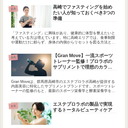
高崎でファスティングを始め
新着
たい人が知っておくべき3つの
準備
「ファスティング」に興味があり、健康的に体型を整えたいと
考えている方は増えています。特に高崎エリアでは、食事制限
や運動だけに頼らず、身体の内側からリセットを図る方法とし
てファスティングが注目されています。しかし正しい準備をせ
ずに始めてしまう...
【Gran Move】一流スポーツ
新着
トレーナー監修！プロラボの
サプリメントで理想のカラダ
づくり
Gran Moveは、群馬県高崎市のエステプロラボ高崎が提供する
内面美容に特化したサプリメントブランドです。スポーツトレ
ーナーの監修のもと、最新のスポーツ栄養学と酵素栄養学を融
合させた“プロテイン美容”を掲げ、健康的な体づくりをサポー
トします。特に、添加物を一切使用せず、安心・安全な成分で
エステプロラボの製品で実現
構成された製品は、アスリートだけでなく、健康意識の高い
新着
人々に愛されています。主な製品には、運動後のリカバリーに
するトータルビューティケア
最適な「STRENGTH CYCLE」と、美ボディ形成を助ける
「PRACTICE CYCLE」があります。Gran Moveは、ダイエッ
トや美容だけでなく、便秘や冷えなどの悩みを抱える方々にも
効果的で、男女問わず幅広いニーズに対応。