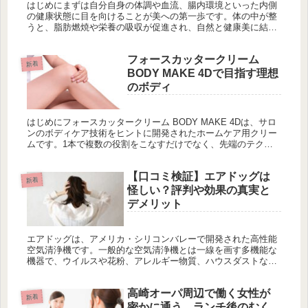
はじめにまずは自分自身の体調や血流、腸内環境といった内側
る未来を目指しています。
の健康状態に目を向けることが美への第一歩です。体の中が整
うと、脂肪燃焼や栄養の吸収が促進され、自然と健康美に結び
つきます。 自分の体質と血流の理解 体内の血流がよくなるこ
とで、栄養分が...
フォースカッタークリーム
新着
BODY MAKE 4Dで目指す理想
のボディ
はじめにフォースカッタークリーム BODY MAKE 4Dは、サロ
ンのボディケア技術をヒントに開発されたホームケア用クリー
ムです。1本で複数の役割をこなすだけでなく、先端のテクノ
ロジーを取り入れたナノカプセルとリポソーム（脂質二重層）
技術に...
【口コミ検証】エアドッグは
新着
怪しい？評判や効果の真実と
デメリット
エアドッグは、アメリカ・シリコンバレーで開発された高性能
空気清浄機です。一般的な空気清浄機とは一線を画す多機能な
機器で、ウイルスや花粉、アレルギー物質、ハウスダストな
ど、微細な粒子を除去することができるとされています。特
に、新型コロナウイル...
高崎オーパ周辺で働く女性が
新着
密かに通う、ランチ後のむく