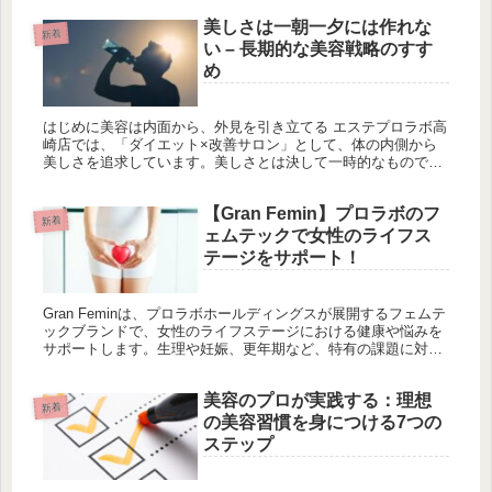
美しさは一朝一夕には作れな
新着
い – 長期的な美容戦略のすす
め
はじめに美容は内面から、外見を引き立てる エステプロラボ高
崎店では、「ダイエット×改善サロン」として、体の内側から
美しさを追求しています。美しさとは決して一時的なものでな
く、内面から外面へと影響を与えるものです。私たちのサロン
では、内面美容...
【Gran Femin】プロラボのフ
新着
ェムテックで女性のライフス
テージをサポート！
Gran Feminは、プロラボホールディングスが展開するフェムテ
ックブランドで、女性のライフステージにおける健康や悩みを
サポートします。生理や妊娠、更年期など、特有の課題に対し
最新技術を用いた製品を提供し、女性が自信を持って社会で活
躍できる環境づくりに寄与しています。主な製品には、健康管
美容のプロが実践する：理想
理を支援する「フェムクリア」、美容効果を追求する「フェム
新着
セラム」、妊娠や産後のケアに特化した「フェムウォッシュ」
の美容習慣を身につける7つの
があり、それぞれ女性特有のニーズに応えています。また、エ
ステップ
ステプロラボ高崎では、内面美容や健康的な生活習慣を重視
し、個々の体質に合わせたオーダーメイドプログラムを提供。
これらの取り組みを通じて、女性が健康で充実した生活を送れ