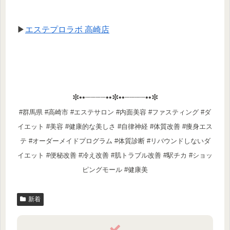
▶
エステプロラボ 高崎店
✼••┈┈┈┈••✼••┈┈┈┈••✼
#群馬県 #高崎市 #エステサロン #内面美容 #ファスティング #ダ
イエット #美容 #健康的な美しさ #自律神経 #体質改善 #痩身エス
テ #オーダーメイドプログラム #体質診断 #リバウンドしないダ
イエット #便秘改善 #冷え改善 #肌トラブル改善 #駅チカ #ショッ
ピングモール #健康美
新着