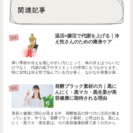
関連記事
温活×腸活で代謝を上げる｜冷
新着
え性さんのための痩身ケア
寒い季節や冷えを感じやすい方にとって、体の冷えはつらいだ
けでなく、代謝の低下やダイエットの停滞にもつながります。
特に女性は冷え性で悩んでいる方が多く、なかなか体重が落ち
ない、疲れやすいと感じることもしばしばです。そんなお悩み
を持つ方におすす...
発酵ブラック素材の力｜黒に
新着
んにく・黒マカ・黒生姜が美
容健康に期待される理由
美容と健康に関心が高まる中、発酵食品の持つ力に注目が集ま
っています。中でも「発酵ブラック素材」と呼ばれる、黒にん
にく・黒マカ・黒生姜は、その美容健康効果で多くの方から支
持されています。今回は、これら発酵ブラック素材がどのよう
に体に働きかけ、...