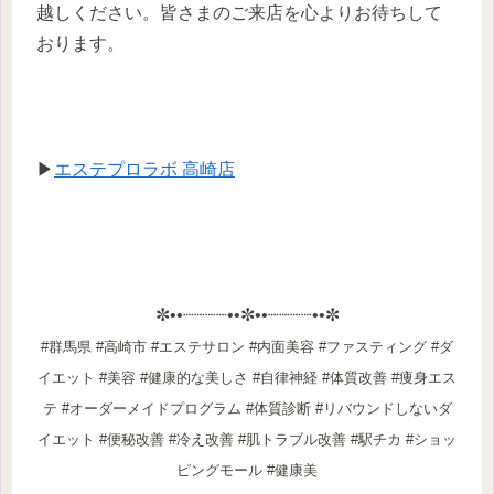
越しください。皆さまのご来店を心よりお待ちして
おります。
▶
エステプロラボ 高崎店
✼••┈┈┈┈••✼••┈┈┈┈••✼
#群馬県 #高崎市 #エステサロン #内面美容 #ファスティング #ダ
イエット #美容 #健康的な美しさ #自律神経 #体質改善 #痩身エス
テ #オーダーメイドプログラム #体質診断 #リバウンドしないダ
イエット #便秘改善 #冷え改善 #肌トラブル改善 #駅チカ #ショッ
ピングモール #健康美