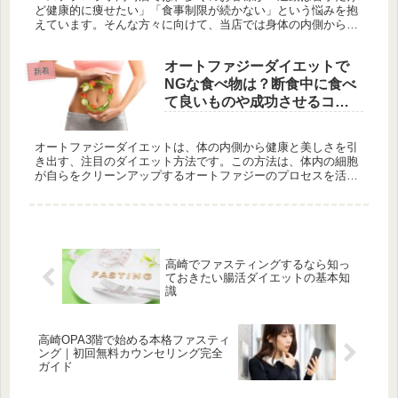
ど健康的に痩せたい」「食事制限が続かない」という悩みを抱
えています。そんな方々に向けて、当店では身体の内側からの
アプローチを大切にし、腸活やファスティングをはじめとした
インナーケアを中...
​​オートファジーダイエットで
新着
NGな食べ物は？断食中に食べ
て良いものや成功させるコツ
も解説
オートファジーダイエットは、体の内側から健康と美しさを引
き出す、注目のダイエット方法です。この方法は、体内の細胞
が自らをクリーンアップするオートファジーのプロセスを活用
して、不要な物質を排除し、細胞の効率を高めることを目指し
ます。 しかし、...
高崎でファスティングするなら知っ
ておきたい腸活ダイエットの基本知
識
高崎OPA3階で始める本格ファスティ
ング｜初回無料カウンセリング完全
ガイド