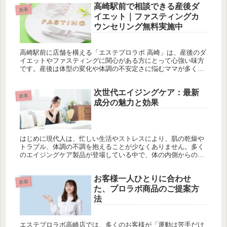
高崎駅前で相談できる産後ダ
新着
イエット｜ファスティングカ
ウンセリング無料実施中
高崎駅前に店舗を構える「エステプロラボ 高崎」は、産後のダ
イエットやファスティングに関心がある方にとって心強い味方
です。産後は体型の変化や体調の不安定さに悩むママが多く、
「ただ体重を落とす」だけではなく、体の内側から整えていく
ことが重要とさ...
次世代エイジングケア：最新
新着
成分の魅力と効果
はじめに現代人は、忙しい生活やストレスにより、肌の乾燥や
トラブル、体調の不調を抱えることが少なくありません。多く
のエイジングケア製品が登場している中で、体の内側からのケ
アが見直され、血行や腸内環境の改善が重視されるようになっ
ています。最新成...
お客様一人ひとりに合わせ
新着
た、プロラボ商品のご提案方
法
エステプロラボ高崎店では、多くのお客様が「運動は苦手だけ