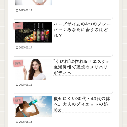
2025.06.18
ハーブザイムの4つのフレー
新着
バー：あなたに合うのはど
れ？
2025.06.17
“くびれ”は作れる！エステ×
新着
生活習慣で理想のメリハリ
ボディへ
2025.06.16
痩せにくい30代・40代の体
新着
へ。大人のダイエットの始
め方
2025.06.15