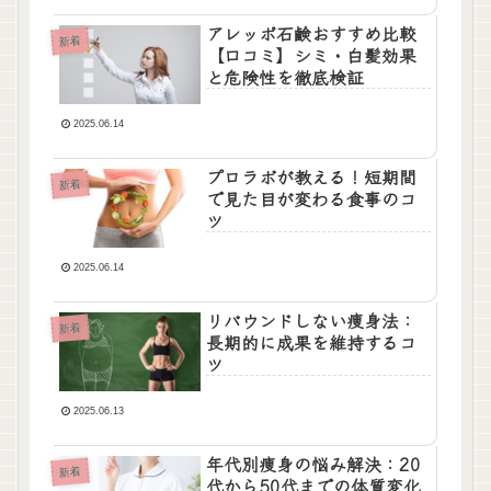
アレッポ石鹸おすすめ比較
新着
【口コミ】シミ・白髪効果
と危険性を徹底検証
2025.06.14
プロラボが教える！短期間
新着
で見た目が変わる食事のコ
ツ
2025.06.14
リバウンドしない痩身法：
新着
長期的に成果を維持するコ
ツ
2025.06.13
年代別痩身の悩み解決：20
新着
代から50代までの体質変化