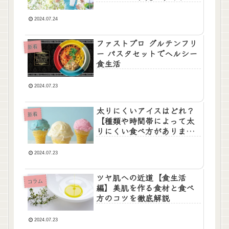
比較
2024.07.24
ファストプロ グルテンフリ
新着
ー パスタセットでヘルシー
食生活
2024.07.23
太りにくいアイスはどれ？
新着
【種類や時間帯によって太
りにくい食べ方がありま
す】
2024.07.23
ツヤ肌への近道【食生活
コラム
編】美肌を作る食材と食べ
方のコツを徹底解説
2024.07.23