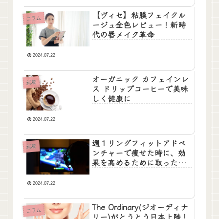
【ヴィセ】粘膜フェイクル
コラム
ージュ全色レビュー！新時
代の唇メイク革命
2024.07.22
オーガニック カフェインレ
新着
ス ドリップコーヒーで美味
しく健康に
2024.07.22
週１リングフィットアドベ
新着
ンチャーで痩せた時に、効
果を高めるために取った食
事
2024.07.22
The Ordinary(ジオーディナ
コラム
リー)がとうとう日本上陸！