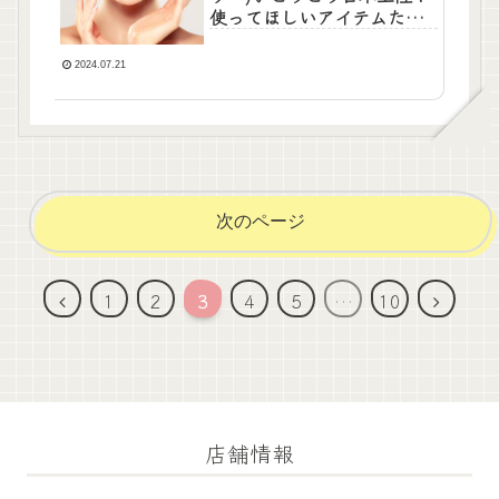
使ってほしいアイテムたち
はこれだ
2024.07.21
次のページ
前
次
1
2
3
4
5
…
10
へ
へ
店舗情報